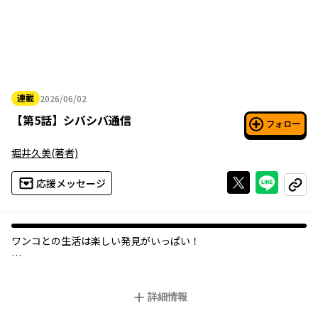
連載
2026/06/02
2026年06月02日
【
第5話
】
シバシバ通信
フォロー
堀井久美
(著者)
Xで投稿する
ライン
応援メッセージ
コピー
ワンコとの生活は楽しい発見がいっぱい！
堀井久美のアニメーター家ならではの日常や飼い主あるあるなど
を4コマでギュッとお届けします。
詳細情報