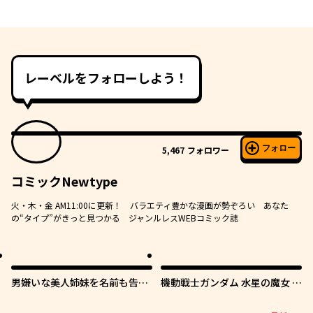
レーベルをフォローしよう！
フォロー
5,467
フォロワー
コミックNewtype
火・木・金 AM11:00に更新！ バラエティ豊かな漫画が勢ぞろい あなた
の“タイプ”がきっと見つかる ジャンルレスWEBコミック誌
男嫌いな美人姉妹を名前も告げ
機動戦士ガンダム 水星の魔女 青
ずに助けたら一体どうなる?
春フロンティア