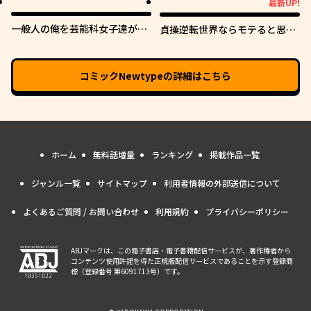
最新UP!
最新UP!
一般人の俺を芸能科女子達が逃
貞操逆転世界ならモテると思っ
がしてくれない件。
ていたら
コミックNewtype
の詳細はこちら
ホーム
無料話増量
ランキング
掲載作品一覧
ジャンル一覧
サイトマップ
利用者情報の外部送信について
よくあるご質問 / お問い合わせ
利用規約
プライバシーポリシー
ABJマークは、この電子書店・電子書籍配信サービスが、著作権者から
コンテンツ使用許諾を得た正規版配信サービスであることを示す登録商
標（登録番号 第6091713号）です。