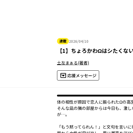
連載
2026/04/10
2026年04月10日
【
1
】
ちょろかわΩはシたくな
土左まぁる
(著者)
応援メッセージ
体の相性が原因で恋人に振られたΩの高
そんな凪の隣の部屋からは今日も、激し
が…。
「もう黙ってられん！」と文句を言いに