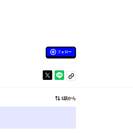
フォロー
Xで投稿する
ラインでシェアする
コピーする
1話から