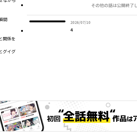
せながら
その他の話は公開終了
――
2026年07月10日
2026/07/10
4
と関係を
とグイグ