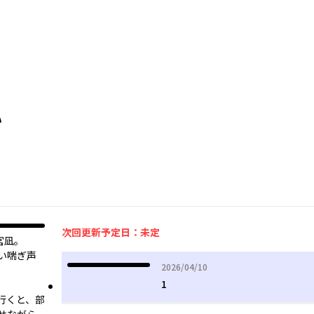
い
次回更新予定日：未定
宮凪。
い喘ぎ声
2026年04月10日
2026/04/10
1
行くと、部