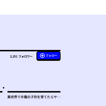
フォロー
2,251
フォロワー
異世界で半魔の子供を育てたらヤン
デレに育った