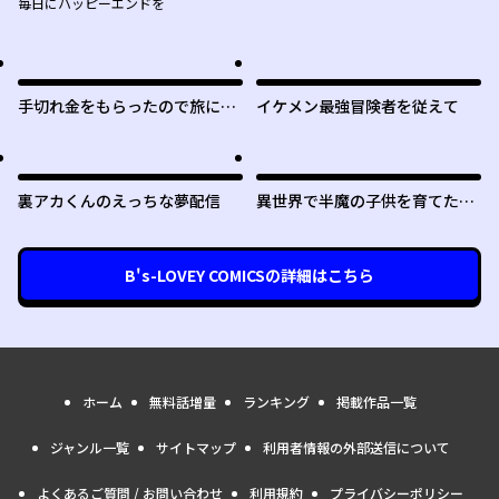
毎日にハッピーエンドを
手切れ金をもらったので旅に出
イケメン最強冒険者を従えて
ることにした
裏アカくんのえっちな夢配信
異世界で半魔の子供を育てたら
ヤンデレに育った
B's-LOVEY COMICS
の詳細はこちら
ホーム
無料話増量
ランキング
掲載作品一覧
ジャンル一覧
サイトマップ
利用者情報の外部送信について
よくあるご質問 / お問い合わせ
利用規約
プライバシーポリシー