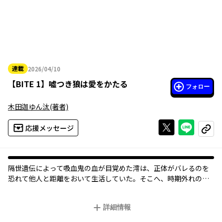
連載
2026/04/10
2026年04月10日
【
BITE 1
】
嘘つき狼は愛をかたる
フォロー
木田迦ゆん汰
(著者)
Xで投稿する
ライン
応援メッセージ
コピー
隔世遺伝によって吸血鬼の血が目覚めた澪は、正体がバレるのを
恐れて他人と距離をおいて生活していた。そこへ、時期外れの転
校生・大賀美恭也が現れる。
初対面のはずなのに、まるで獲物を狙うかのようにまとわりつく
詳細情報
大賀美の視線に困惑する澪。
その日の放課後、意図せず二人きりになったときに大賀美は人狼