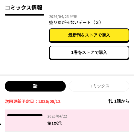
マッチングアプリで知り合った人との初デートが盛りあがらな
コミックス情報
い？ シュールな掛け合いがツボすぎる！ マチアプから始ま
2026年04月23日
2026/04/23
発売
る、じわじわラブ。
盛りあがらないデート（３）
最新刊をストアで購入
1巻をストアで購入
話
コミックス
次回更新予定日：2026/08/12
1話から
2026年04月22日
2026/04/22
第1話①