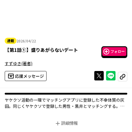
連載
2026/04/22
2026年04月22日
【
第1話①
】
盛りあがらないデート
フォロー
すずゆき
(著者)
Xで投稿する
ライン
応援メッセージ
コピー
ヤケクソ活動の一環でマッチングアプリに登録した不幸体質の灰
田。同じくヤケクソで登録した男性・黒井とマッチングする。し
かし会話はかみ合わず、ローなムードが漂うのだった。やること
なすこと裏目に出て、驚異的に盛りあがらないデートとなってし
詳細情報
まう。こんな雰囲気じゃ次はないかなと思っていたのに、あれ、
どうしてまたデートの約束を!?