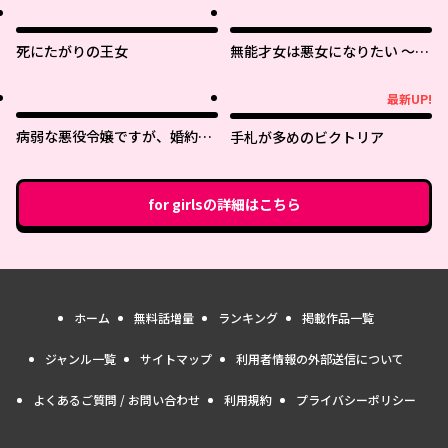
死にたがりの王女
無能才女は悪女になりたい ～義
妹の身代わりで嫁いだ令嬢、公
爵様の溺愛に気づかない～
最新UP!
最新UP!
病弱な悪役令嬢ですが、婚約者
手札が多めのビクトリア
が過保護すぎて逃げ出したい(私
たち犬猿の仲でしたよね!?)
for girls
の詳細はこちら
ホーム
無料話増量
ランキング
掲載作品一覧
ジャンル一覧
サイトマップ
利用者情報の外部送信について
よくあるご質問 / お問い合わせ
利用規約
プライバシーポリシー