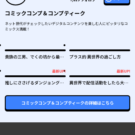
コミックコンプ＆コンプティーク
ネット世代がチェックしたいデジタルコンテンツを楽しむ人にピッタリなコ
ミックス満載！
貴族の三男、でくの坊から最強
プラス的 異世界の過ごし方
魔術士へ。パラメーターを調節
して、すべての魔術を魔改
最新UP!
最新UP!
最新UP!
最新UP!
造！ ～気ままに遊んでいるだ
けなのに、何故か評価が上がっ
推しにささげるダンジョングル
異世界で配信活動をしたら大量
ていく件について～
メ ～最強探索者VTuberになる
のヤンデレ信者を生み出してし
～
まった件
コミックコンプ＆コンプティーク
の詳細はこちら