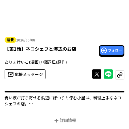
連載
2026/05/08
2026年05月08日
【
第1話
】
ネコシェフと海辺のお店
フォロー
ありまけいこ
(漫画)
/
標野 凪
(原作)
Xで投稿する
ライン
応援メッセージ
コピー
青い波が打ち寄せる浜辺にぽつりと佇む小屋は、料理上手なネコ
シェフの店。
ここに辿り着くのは、仕事や恋愛、子育てなどに悩み「現実から
逃げ出したい」と切実に願う人ばかり。
詳細情報
マイペースで饒舌なシェフは、旬の魚を使い腕をふるう。
ホッキ貝のチャウダー、土鍋で炊いた鯛めし、タルタルたっぷり