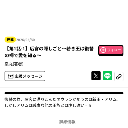
連載
2026/04/30
2026年04月30日
【
第1話-1
】
后宮の隠しごと～若き王は復讐
フォロー
の褥で愛を知る～
案丸
(著者)
Xで投稿する
ライン
応援メッセージ
コピー
復讐の為、后宮に潜りこんだオウランが狙うのは新王・アリム。
しかしアリムは残虐な他の王族とは少し違い…!?
詳細情報