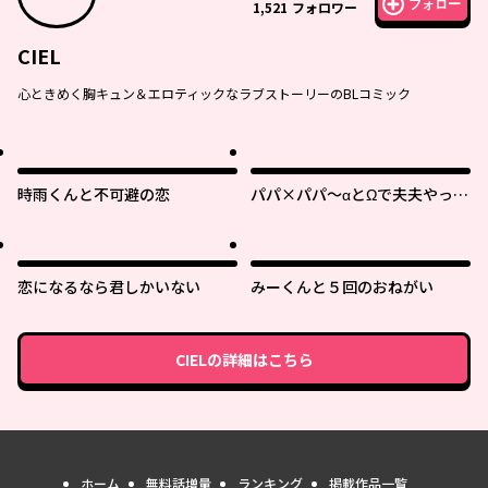
フォロー
1,521
フォロワー
CIEL
心ときめく胸キュン＆エロティックなラブストーリーのBLコミック
時雨くんと不可避の恋
パパ×パパ～αとΩで夫夫やって
ます～
恋になるなら君しかいない
みーくんと５回のおねがい
CIEL
の詳細はこちら
ホーム
無料話増量
ランキング
掲載作品一覧