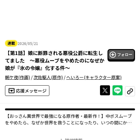
連載
2026/05/21
2026年05月21日
【
第1話
】
娘に断罪される悪役公爵に転生し
フォロー
てました ～悪役ムーブをやめたのになぜか
娘が『氷の令嬢』化する件～
朝ケ夜
(作画)
/
次佐駆人
(原作)
/
へいろー
(キャラクター原案)
Xで投稿する
ライン
応援メッセージ
コピー
オリジナル
【おっさん異世界で最強になる原作者・最新作！】中ボスムーブ
をやめたら、なぜか世界を救うことになったり、いつの間にかハ
ーレムになっていたり!?断罪回避から始まる、逆転痛快ファンタジ
ー！ゲームの中ボスに転生していると気付いたマークスチュアー