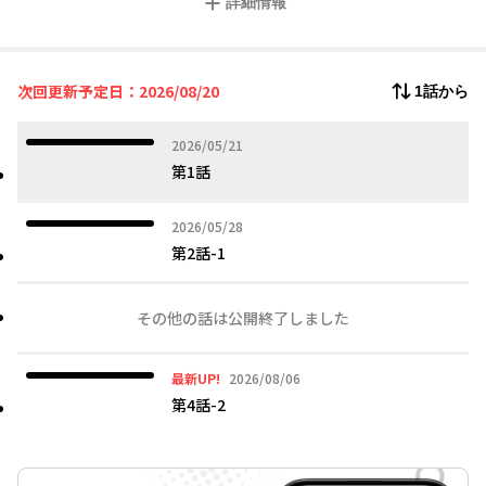
詳細情報
ト。ゲームでは『氷の令嬢』と呼ばれる娘のフォルシーナに断罪
される運命が待っていた――娘に冷たく接してきた過去を反省し、未
来を変えるため好感度を稼ぐと決意！周囲や娘の信頼を取り戻し
ていくも――今度はやりすぎて娘の愛が重くなり、また断罪危機に…!?
次回更新予定日：2026/08/20
1話から
2026年05月21日
2026/05/21
第1話
2026年05月28日
2026/05/28
第2話-1
その他の話は公開終了しました
2026年08月06日
最新UP!
2026/08/06
第4話-2