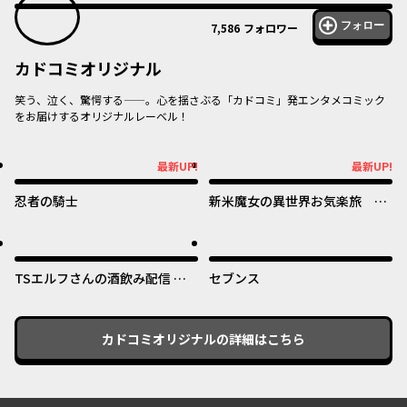
フォロー
7,586
フォロワー
カドコミオリジナル
笑う、泣く、驚愕する——。心を揺さぶる「カドコミ」発エンタメコミック
をお届けするオリジナルレーベル！
オリジナル
オリジナル
最新UP!
最新UP!
最新UP!
最新UP!
忍者の騎士
新米魔女の異世界お気楽旅 ～
異世界に落ちた元アラフォー社
畜は魔女の弟子を名乗り第二の
オリジナル
オリジナル
人生を謳歌する～
TSエルフさんの酒飲み配信 ～
セブンス
たくさん飲むからってドワーフ
じゃないからな!?～
カドコミオリジナル
の詳細はこちら