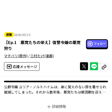
連載
2026/05/13
2026年05月13日
【
Ep.1 悪党たちの栄え
】
復讐令嬢の悪党
フォロー
狩り
マチバリ
(原作)
/
三村たけ
(漫画)
Xで投稿する
ライン
応援メッセージ
コピー
公爵令嬢 ユリア・ノルトハイムは、身に覚えのない罪を着せられ
破滅してしまった。それから数年後――、悪党たちは絶頂期を迎えた
が、唐突に異変が起こる。激情と欲望に狂い堕ちる、悪の破滅群
像劇、堂々開幕！
詳細情報