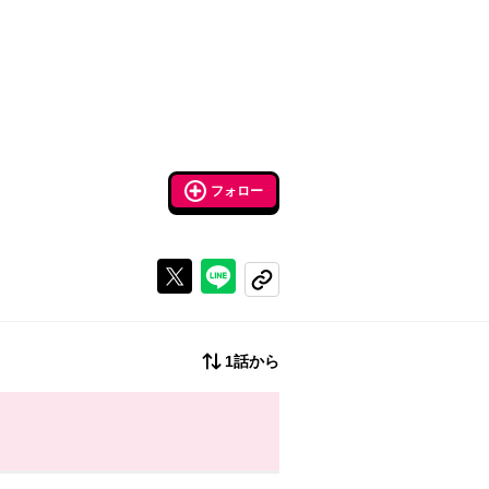
フォロー
Xで投稿する
ラインでシェアする
コピーする
1話から