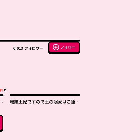
フォロー
6,013
フォロワー
P!
職業王妃ですので王の溺愛はご遠慮
婚
願います