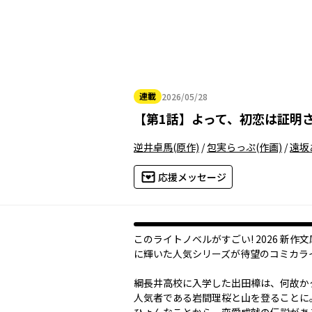
連載
2026/05/28
2026年05月28日
【
第1話
】
よって、初恋は証明さ
逆井卓馬
(原作)
/
包実らっぷ
(作画)
/
遠坂
応援メッセージ
このライトノベルがすごい! 2026 新作
に輝いた人気シリーズが待望のコミカライ
綱長井高校に入学した出田樟は、何故か
人気者である岩間理桜と山を登ることに