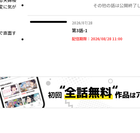
る夫婦桜
その他の話は公開終了
変に気が
2026年07月28日
2026/07/28
第3話-1
で直面す
2026年08
配信期限：
2026/08/28 11:00