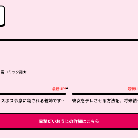
日常コミック誌★
最新UP!
最新U
新UP!
最新UP!
ラスボス令息に殺される義姉です
彼女をデレさせる方法を、将来結
が、彼を好きになってしまいまし
する俺だけが知っている
た。
電撃だいおうじ
の詳細はこちら