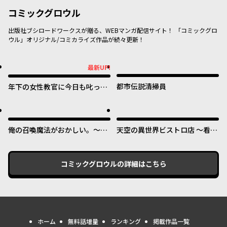
コミックグロウル
出版社ブシロードワークスが贈る、WEBマンガ配信サイト！ 「コミックグロ
ウル」オリジナル/コミカライズ作品が続々更新！
最新UP!
最新UP!
都市伝説清掃員
年下の女性教官に今日も叱って
いただけた
俺の召喚魔法がおかしい。～雑
天空の異世界ビストロ店 ～看板
魚すぎると追放された召喚魔法
娘ソラノが美味しい幸せ届けま
使いの俺は、現代兵器を召喚し
す～
て育成チートで無双する～
コミックグロウル
の詳細はこちら
ホーム
無料話増量
ランキング
掲載作品一覧