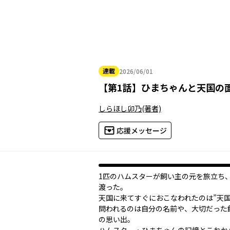
連載
2026/06/01
2026年06月01日
【
第1話
】
ひまちゃんと天国の
しらほし卯乃
(著者)
応援メッセージ
1匹のハムスターが飼い主の元を旅立ち
渡った。
天国に来てすぐにおこなわれたのは”天国
問われるのは自分の名前や、大切だった
の思い出。