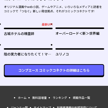
オリジナル漫画やweb小説、ゲームやアニメ、いろいろなメディアと読者を
コミックで「つなぐ」新しい発信拠点、それがコミックコネクトです!
最新UP!
最新UP!
オーバーロード＜新＞世界編
古城ホテルの精霊師
陰の実力者になりたくて！マス
ユリノコ
ターオブガーデン～七陰列伝～
コンプエース コミックコネクト
の詳細はこちら
ホーム
無料話増量
ランキング
掲載作品一覧
ジャンル一覧
サイトマップ
利用者情報の外部送信について