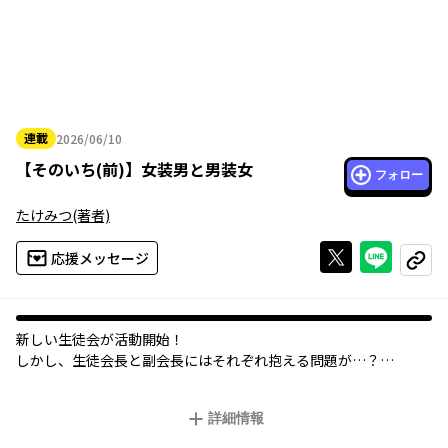
連載
2026/06/10
2026年06月10日
【
そのいち(前)
】
女装男と男装女
フォロー
たけみつ
(著者)
Xで投稿する
ライン
応援メッセージ
コピー
新しい生徒会が活動開始！
しかし、生徒会長と副会長にはそれぞれ抱える問題が…？
お互いの苦手を克服するために、女装と男装をすることになっ
た！？
詳細情報
ちょっと特殊な二人による青春ストーリー！
カドコミAWARD2025 読切部門第２位を受賞した話題のコミック