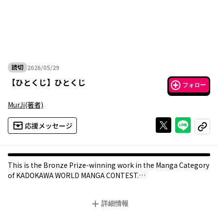
読切
2026/05/29
2026年05月29日
【
ひとくじ
】
ひとくじ
フォロー
MurJi
(著者)
Xで投稿する
ライン
応援メッセージ
コピー
This is the Bronze Prize-winning work in the Manga Category
of KADOKAWA WORLD MANGA CONTEST.
KADOKAWA WORLD MANGA CONTESTのワードレス漫画部門
【銅賞】受賞作品です。
詳細情報