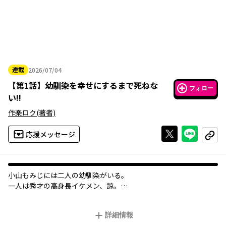
連載
2026/07/04
2026年07月04日
【
第1話
】
幼馴染を幸せにするまで死ねな
フォロー
い!!
作楽ロク
(著者)
Xで投稿する
ライン
応援メッセージ
コピー
小山もみじには二人の幼馴染がいる。
一人は秀才の高身長イケメン、諒。
もう一人はスポーツ万能な美少女顔男子、青陽。
モテモテの完璧男子二人とともに育ったもみじは、
詳細情報
すっかり二人の強火オタクと化していた!!!!