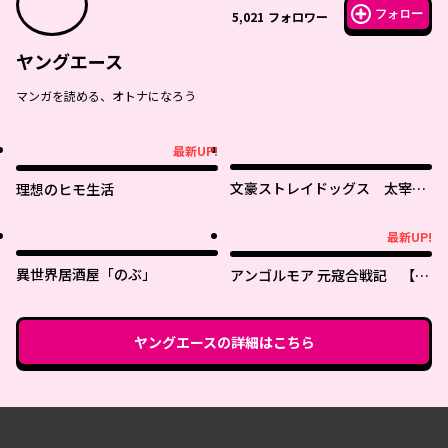
フォロー
5,021
フォロワー
ヤングエース
マンガを読める、オトナになろう
最新UP!
最新UP!
文豪ストレイドッグス 太宰を
理想のヒモ生活
拾った日
最新UP!
最新UP!
異世界居酒屋「のぶ」
アンゴルモア 元寇合戦記 【博
多編】
ヤングエース
の詳細はこちら