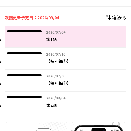
同級生に布教をし、昼休みは幼馴染ウォッチングに勤しむ中で
もみじはある日、二人が互いの事を好きだと勘違いしてしまう!!
次回更新予定日：2026/09/04
1話から
幼馴染の恋を成就させるべく全力を尽くすもみじだが、
二人が本当に好きなのは、他でもないもみじのことで――。
2026年07月04日
2026/07/04
幼馴染の溺愛に絶対に気付かない強火オタク女子のすれ違いラブ
第1話
コメ!!
2026年07月16日
2026/07/16
【特別編①】
2026年07月30日
2026/07/30
【特別編②】
2026年08月04日
2026/08/04
第2話