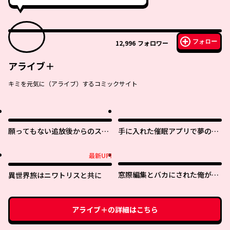
フォロー
12,996
フォロワー
アライブ＋
キミを元気に（アライブ）するコミックサイト
願ってもない追放後からのスロ
手に入れた催眠アプリで夢のハ
ーライフ？ 〜引退したはずが成
ーレム生活を送りたい
り行きで美少女ギャルの師匠に
最新UP!
最新UP!
なったらなぜかめちゃくちゃ懐
かれた〜
窓際編集とバカにされた俺が、
異世界旅はニワトリスと共に
双子ＪＫと同居することになっ
た
アライブ＋
の詳細はこちら