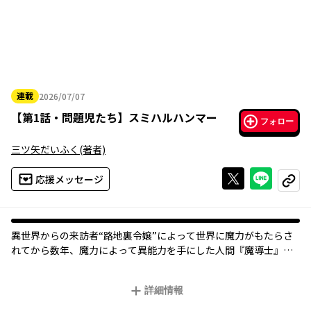
連載
2026/07/07
2026年07月07日
【
第1話・問題児たち
】
スミハルハンマー
フォロー
三ツ矢だいふく
(著者)
Xで投稿する
ライン
応援メッセージ
コピー
異世界からの来訪者“路地裏令嬢”によって世界に魔力がもたらさ
れてから数年、魔力によって異能力を手にした人間『魔導士』に
よる犯罪が社会問題となっていた――。警察官になりたかったものの
就職活動に失敗し、魔導士の犯罪に対抗する民間魔導組織『WALL
詳細情報
OF MAGIC』に入社した一般人・兜守錬(かぶともり れん)は、これ
から命懸けでサポートすることになる魔導士・墨春実奈(すみはる