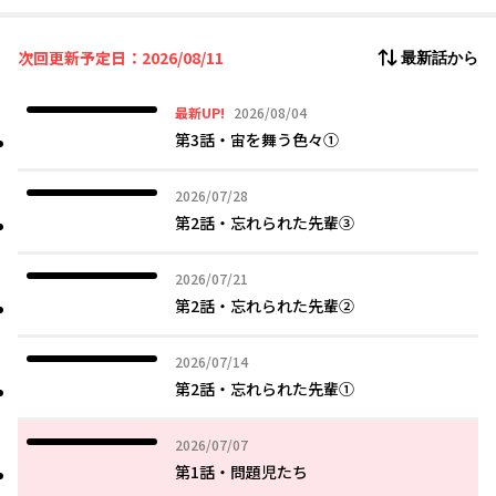
みな)との顔合わせに向かう。緊張の初対面、しかしそこで待って
いたのはサッカーボールで遊ぶ、まだ学生の女の子で……!?
次回更新予定日：2026/08/11
最新話から
2026年08月04日
最新UP!
2026/08/04
第3話・宙を舞う色々①
2026年07月28日
2026/07/28
第2話・忘れられた先輩③
2026年07月21日
2026/07/21
第2話・忘れられた先輩②
2026年07月14日
2026/07/14
第2話・忘れられた先輩①
2026年07月07日
2026/07/07
第1話・問題児たち