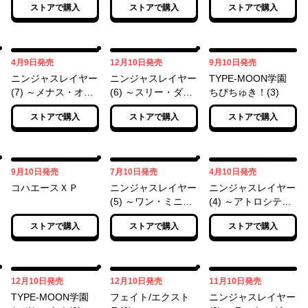
ストアで購入
ストアで購入
ストアで購入
マ～
04月09日
12月10日
09月10日
4月9日
発売
12月10日
発売
9月10日
発売
ニンジャスレイヤー
ニンジャスレイヤー
TYPE-MOON学園
(7) ～メナス・オ
(6) ～スリー・ダー
ちびちゅき！(3)
ブ・ダークニンジャ
ティー・ニンジャボ
ストアで購入
ストアで購入
ストアで購入
～
ンド～
09月10日
07月10日
04月10日
9月10日
発売
7月10日
発売
4月10日
発売
コハエースＸＰ
ニンジャスレイヤー
ニンジャスレイヤー
(5) ～ワン・ミニッ
(4) ～アトロシテ
ト・ビフォア・ザ・
ィ・イン・ネオサイ
ストアで購入
ストアで購入
ストアで購入
タヌキ～
タマシティ～
12月10日
12月10日
11月10日
12月10日
発売
12月10日
発売
11月10日
発売
TYPE-MOON学園
フェイト/エクスト
ニンジャスレイヤー