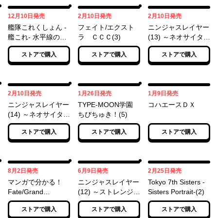
12月10日
02月10日
02月10日
12月10日
発売
2月10日
発売
2月10日
発売
艦隊これくしょん ‐
フェイト/エクスト
ニンジャスレイヤー
艦これ‐ 水平線の、
ラ ＣＣＣ(3)
(13) ～ネオサイタ
文月(1)
マ・イン・フレイム
ストアで購入
ストアで購入
ストアで購入
（イチ）～
02月10日
01月26日
01月09日
2月10日
発売
1月26日
発売
1月9日
発売
ニンジャスレイヤー
TYPE-MOON学園
コハエースＤＸ
(14) ～ネオサイタ
ちびちゅき！(5)
マ・イン・フレイム
ストアで購入
ストアで購入
ストアで購入
（ニ）～
08月02日
06月09日
02月25日
8月2日
発売
6月9日
発売
2月25日
発売
マンガで分かる！
ニンジャスレイヤー
Tokyo 7th Sisters -
Fate/Grand
(12) ～ストレンジャ
Sisters Portrait-(2)
Order(1)
ー・ストレンジャ
ストアで購入
ストアで購入
ストアで購入
ー・ザン・フィクシ