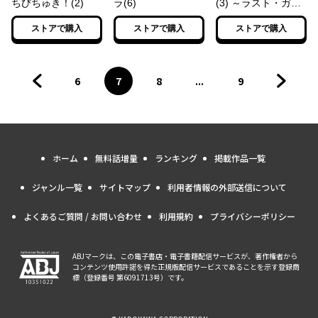
ちびちゅき！(2)
ラ(6)
(3) ～ラスト・ガー
ル・スタンディング
ストアで購入
ストアで購入
ストアで購入
(ニ)～
6
7
8
...
9
前のページへ
ページ
へ
ページ
へ
ページ
へ
ページ
へ
次のペ
ホーム
無料話増量
ランキング
掲載作品一覧
ジャンル一覧
サイトマップ
利用者情報の外部送信について
よくあるご質問 / お問い合わせ
利用規約
プライバシーポリシー
ABJマークは、この電子書店・電子書籍配信サービスが、著作権者から
コンテンツ使用許諾を得た正規版配信サービスであることを示す登録商
標（登録番号 第6091713号）です。