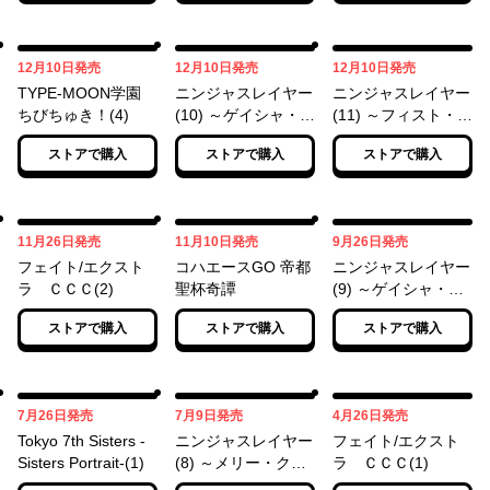
ョン～
12月10日
12月10日
12月10日
12月10日
発売
12月10日
発売
12月10日
発売
TYPE-MOON学園
ニンジャスレイヤー
ニンジャスレイヤー
ちびちゅき！(4)
(10) ～ゲイシャ・カ
(11) ～フィスト・フ
ラテ・シンカンセ
ィルド・ウィズ・リ
ストアで購入
ストアで購入
ストアで購入
ン・アンド・ヘル
グレット・アンド・
(ニ)～
オハギ～
11月26日
11月10日
09月26日
11月26日
発売
11月10日
発売
9月26日
発売
フェイト/エクスト
コハエースGO 帝都
ニンジャスレイヤー
ラ ＣＣＣ(2)
聖杯奇譚
(9) ～ゲイシャ・カ
ラテ・シンカンセ
ストアで購入
ストアで購入
ストアで購入
ン・アンド・ヘル
(イチ)～
07月26日
07月09日
04月26日
7月26日
発売
7月9日
発売
4月26日
発売
Tokyo 7th Sisters -
ニンジャスレイヤー
フェイト/エクスト
Sisters Portrait-(1)
(8) ～メリー・クリ
ラ ＣＣＣ(1)
スマス・ネオサイタ