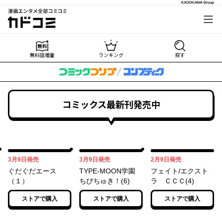
漫画エンタメ全部コミコミ
カドコミ
無料話増量
ランキング
探す
コミックス最新刊発売中
03月09日
03月09日
02月09日
3月9日
発売
3月9日
発売
2月9日
発売
ぐだぐだエース
TYPE-MOON学園
フェイト/エクスト
（１）
ちびちゅき！(6)
ラ ＣＣＣ(4)
ストアで購入
ストアで購入
ストアで購入