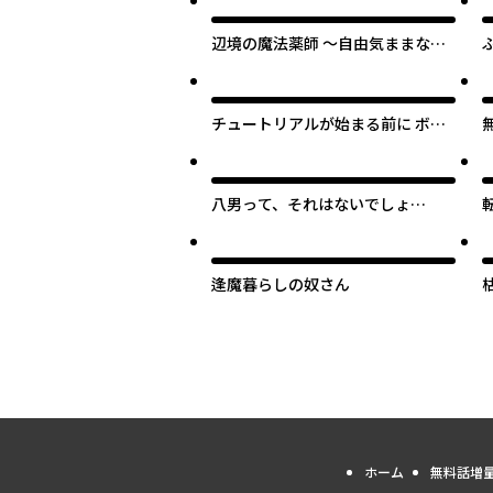
辺境の魔法薬師 ～自由気ままな異
世界ものづくり日記～
チュートリアルが始まる前に ボス
キャラ達を破滅させない為に俺が
できる幾つかの事
八男って、それはないでしょ
う！ みそっかす
逢魔暮らしの奴さん
ホーム
無料話増