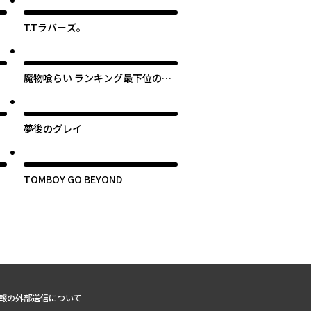
T.Tラバーズ。
魔物喰らい ランキング最下位の冒
険者は魔物の力で最強へ
】
夢後のグレイ
TOMBOY GO BEYOND
次のページへ
報の外部送信について