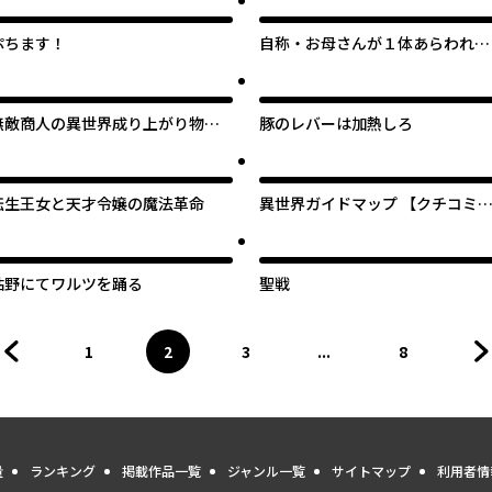
ぷちます！
自称・お母さんが１体あらわれ
た！
無敵商人の異世界成り上がり物語
豚のレバーは加熱しろ
～現代の製品を自在に取り寄せる
スキルがあるので異世界では楽勝
です～
転生王女と天才令嬢の魔法革命
異世界ガイドマップ 【クチコミ
を頼りに悠々自適な異世界旅行ス
ローライフを満喫します
枯野にてワルツを踊る
聖戦
1
2
3
...
8
前のページへ
ページ
へ
ページ
へ
ページ
へ
ページ
へ
量
ランキング
掲載作品一覧
ジャンル一覧
サイトマップ
利用者情