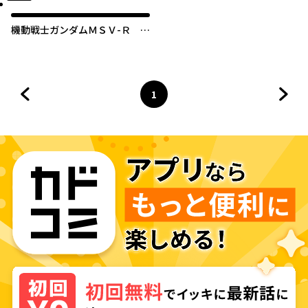
機動戦士ガンダムＭＳＶ-Ｒ ジ
ョニー・ライデンの帰還
1
前のページへ
ページ
へ
次の