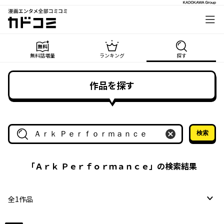
漫画エンタメ全部コミコミ
カドコミ
無料話増量
ランキング
探す
作品を探す
検索
作品名・作家名で探す
「
Ａｒｋ Ｐｅｒｆｏｒｍａｎｃｅ
」の検索結果
全
1
作品