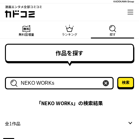
漫画エンタメ全部コミコミ
カドコミ
無料話増量
ランキング
探す
作品を探す
検索
作品名・作家名で探す
「
NEKO WORKs
」の検索結果
全
1
作品