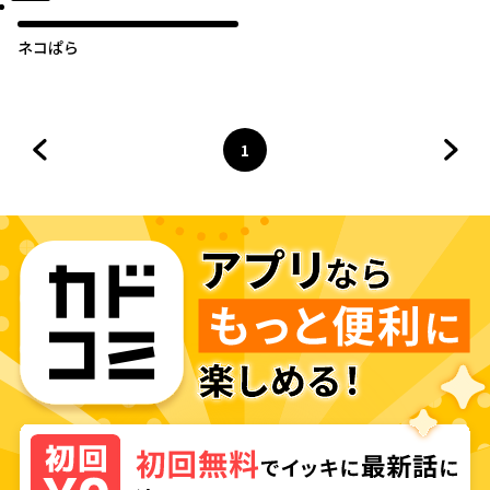
ネコぱら
1
前のページへ
ページ
へ
次の