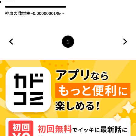
神血の救世主~0.00000001%を
引き当て最強へ~
1
前のページへ
ページ
へ
次の