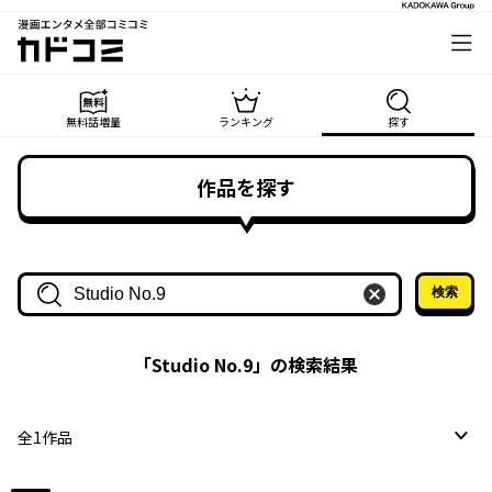
漫画エンタメ全部コミコミ
カドコミ
無料話増量
ランキング
探す
作品を探す
検索
作品名・作家名で探す
「
Studio No.9
」の検索結果
全
1
作品