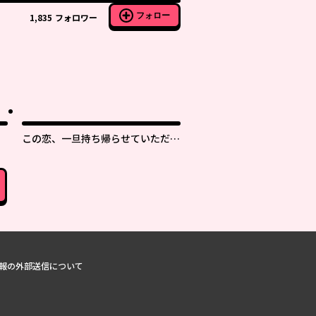
フォロー
1,835
フォロワー
この恋、一旦持ち帰らせていただき
ます！
報の外部送信について