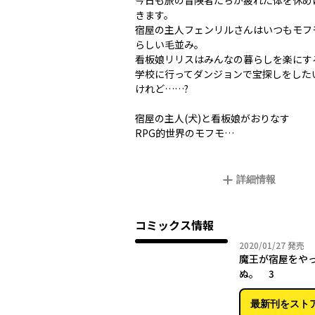
今日も旅の冒険者たちが疲れた体を休め
きます。
宿屋の主人フェンリルさんはいつもモフ
らしい毛並み。
看板娘リリスはみんなの暮らしを楽にす
学校に行ってダンジョンで宝探しをした
けれど……?
宿屋の主人(犬)と看板娘がおりなす
RPG的世界のモフモ…
詳細情報
コミックス情報
2020年
2020/01/27
発売
魔王が宿屋をや
ぬ。 3
最新刊をスト