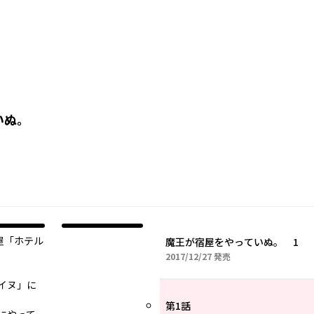
いぬ。
屋「ホテル
魔王が宿屋をやっていぬ。 1
2017年12月27日
2017/12/27
発売
イヌ」に
第1話