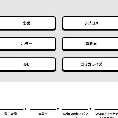
恋愛
ラブコメ
ホラー
異世界
BL
コミカライズ
角川青羽
青騎士
WebComicアパン
ASUKA（奇数