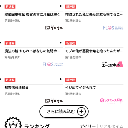
新連載
新連載
琥珀国墨夜伝 後宮の宵に月華は輝く
搾取された私は夫も親友も捨てること
にしました
第1話
を読む
第1話
を読む
新連載
新連載
魔法の鏡 やられっぱなしの気弱令嬢
モブの俺が悪役令嬢を拾ったんだが
が我慢をやめたとき、反撃を開始しま
～ゲーム本編無視で、好き勝手楽しみ
第1話
を読む
第1話
を読む
す。
ます～
新連載
新連載
都市伝説清掃員
イジめてイジられて
第3話
を読む
第4話
を読む
さらに読み込む
ランキング
デイリー
リアルタイム