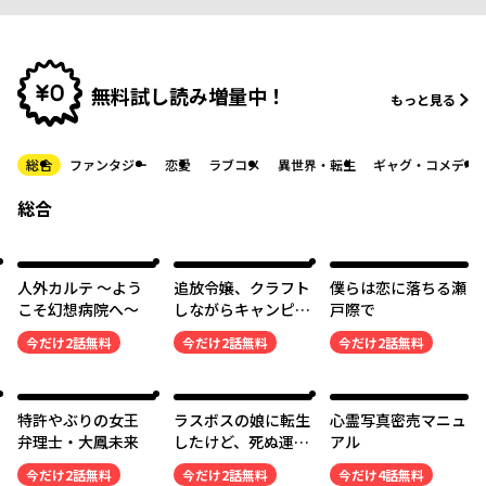
無料試し読み増量中！
もっと見る
総合
ファンタジー
恋愛
ラブコメ
異世界・転生
ギャグ・コメディ
総合
人外カルテ ～よう
追放令嬢、クラフト
僕らは恋に落ちる瀬
こそ幻想病院へ～
しながらキャンピン
戸際で
グカーで異世界を旅
今だけ
2
話無料
今だけ
2
話無料
今だけ
2
話無料
します
特許やぶりの女王
ラスボスの娘に転生
心霊写真密売マニュ
弁理士・大鳳未来
したけど、死ぬ運命
アル
はお断りです
今だけ
2
話無料
今だけ
2
話無料
今だけ
4
話無料