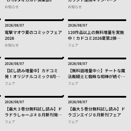
お知らせ
お知らせ
2026年08月07日
2026年08月07日
2026/08/07
2026/08/07
電撃マオウ夏のコミックフェア
120作品以上の無料増量を実施
2026
中！カドコミ2026夏第2弾
【8/21 11時まで】
お知らせ
フェア
2026年08月07日
2026年08月07日
2026/08/07
2026/08/07
【試し読み増量中】カドコミ
【無料話増量中☆】チートな魔
発！オリジナルコミック8月新
法裁縫士と蜘蛛な相棒が紡ぐ、
刊フェア
ポジティブ異世界ライフ！
フェア
フェア
2026年08月07日
2026年08月07日
2026/08/07
2026/08/07
【最大３巻分無料試し読み】ド
【最大５巻分無料試し読み】ド
ラドラしゃーぷ♯８月新刊発売
ラゴンエイジ８月新刊フェア
記念♪
フェア
フェア