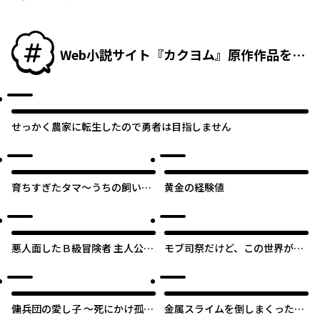
Web小説サイト『カクヨム』原作作品をピ
ックアップ！
せっかく農家に転生したので勇者は目指しません
オリジナル
育ちすぎたタマ～うちの飼い猫
黄金の経験値
が世界最強になりました！？～
悪人面したＢ級冒険者 主人公と
モブ司祭だけど、この世界が乙
その幼馴染たちのパパになる
女ゲームだと気づいたのでヒロ
インを育成します
傭兵団の愛し子 ～死にかけ孤児
金属スライムを倒しまくった俺