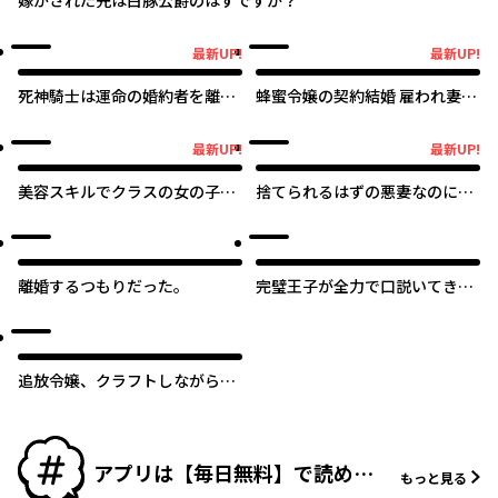
嫁がされた先は白豚公爵のはずですが？
最新UP!
最新UP!
最新UP!
最新UP!
死神騎士は運命の婚約者を離さ
蜂蜜令嬢の契約結婚 雇われ妻に
ない
甘い恋は不要です!?
最新UP!
最新UP!
最新UP!
最新UP!
美容スキルでクラスの女の子を
捨てられるはずの悪妻なのに冷
可愛くしたい
徹侯爵様に溺愛されています
離婚するつもりだった。
完璧王子が全力で口説いてきま
す ※呪いによる求愛はご遠慮く
ださい
オリジナル
追放令嬢、クラフトしながらキ
ャンピングカーで異世界を旅し
ます
アプリは【毎日無料】で読める
もっと見る