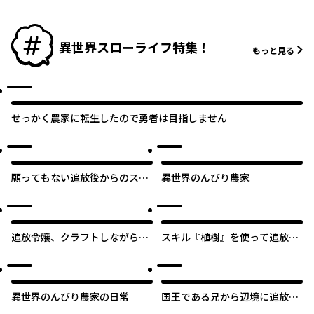
は最強師匠たちに育てられる～
が【黒鋼の王】と呼ばれるまで
異世界スローライフ特集！
もっと見る
せっかく農家に転生したので勇者は目指しません
願ってもない追放後からのスロ
異世界のんびり農家
ーライフ？ 〜引退したはずが成
り行きで美少女ギャルの師匠に
オリジナル
なったらなぜかめちゃくちゃ懐
かれた〜
追放令嬢、クラフトしながらキ
スキル『植樹』を使って追放先
ャンピングカーで異世界を旅し
でのんびり開拓はじめます
ます
異世界のんびり農家の日常
国王である兄から辺境に追放さ
れたけど平穏に暮らしたい ～目