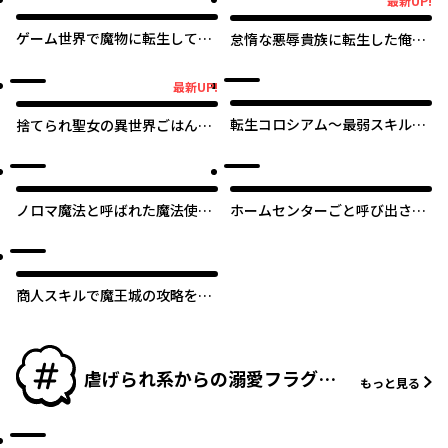
最新UP!
最新UP!
ゲーム世界で魔物に転生してし
怠惰な悪辱貴族に転生した俺、
まった俺、前世で推しだったヒ
シナリオをぶっ壊したら規格外
ロインを拾ってしまう
の魔力で最凶になった
最新UP!
最新UP!
転生コロシアム～最弱スキルで
捨てられ聖女の異世界ごはん
最強の女たちを攻略して奴隷ハ
旅 隠れスキルでキャンピング
ーレム作ります～
カーを召喚しました
ノロマ魔法と呼ばれた魔法使い
ホームセンターごと呼び出され
は重力魔法で無双する ～まだ
た私の大迷宮リノベーション！
重力の概念のない世界にて、少
年は万有引力の王となる～
商人スキルで魔王城の攻略を目
指す ～異世界転移したので最強
アイテムとトーク術で生き抜く
ことにした～
虐げられ系からの溺愛フラグ♥
もっと見る
特集