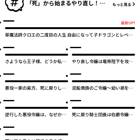
「死」から始まるやり直し！
もっと見る
「死に戻り」作品特集
最新UP!
最新UP!
草魔法師クロエの二度目の人生 自由になって子ドラゴンとレベル
MAX薬師ライフ
さようなら王子様、どうか私の
やり直し令嬢は竜帝陛下を攻略
ことは忘れてください
中
悪役一家の奥方、死に戻りして
泥船貴族のご令嬢～幼い弟を息
心を入れ替える。
子と偽装し、隣国でしぶとく生
き残る！～
逆行した悪役令嬢は、なぜか魔
死に戻り騎士団長は伯爵令嬢に
力を失ったので深窓の令嬢にな
なりたい
ります