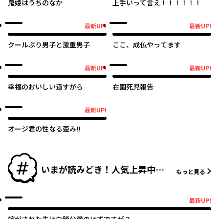
鬼姫はうちのなか
上手いって言え！！！！！！
オリジナル
オリジナル
最新UP!
最新UP!
最新UP!
最新UP!
クールぶり男子と激重男子
ここ、成仏やってます
オリジナル
オリジナル
最新UP!
最新UP!
最新UP!
最新UP!
幸福のおいしい道すがら
右園死児報告
オリジナル
最新UP!
最新UP!
オージ君の性なる歪み!!
いまが読みどき！人気上昇中の
もっと見る
新作
最新UP!
最新UP!