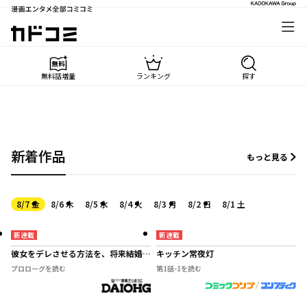
漫画エンタメ全部コミコミ
カドコミ
無料話増量
ランキング
探す
新着作品
もっと見る
8月7日金曜日
8月6日木曜日
8月5日水曜日
8月4日火曜日
8月3日月曜日
8月2日日曜日
8月1日土曜日
8/7
金
8/6
木
8/5
水
8/4
火
8/3
月
8/2
日
8/1
土
新連載
新連載
彼女をデレさせる方法を、将来結婚す
キッチン常夜灯
る俺だけが知っている
プロローグ
を読む
第1話-1
を読む