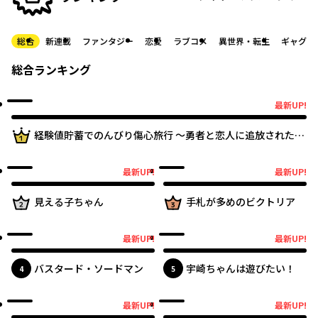
総合
新連載
ファンタジー
恋愛
ラブコメ
異世界・転生
ギャグ・
総合
ランキング
最新UP!
最新UP!
1位
経験値貯蓄でのんびり傷心旅行 ～勇者と恋人に追放された戦
士の無自覚ざまぁ～
最新UP!
最新UP!
最新UP!
2位
最新UP!
3位
見える子ちゃん
手札が多めのビクトリア
最新UP!
最新UP!
最新UP!
最新UP!
バスタード・ソードマン
宇崎ちゃんは遊びたい！
位
位
4
5
最新UP!
最新UP!
最新UP!
最新UP!