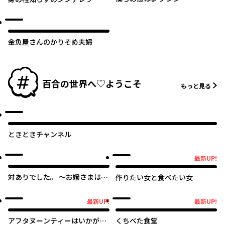
金魚屋さんのかりそめ夫婦
百合の世界へ♡ようこそ
もっと見る
ときときチャンネル
最新UP!
最新UP!
対ありでした。 ～お嬢さまは格
作りたい女と食べたい女
闘ゲームなんてしない～
最新UP!
最新UP!
最新UP!
最新UP!
アフタヌーンティーはいかがで
くちべた食堂