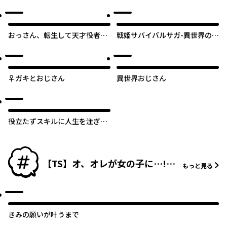
～物理特化の覚醒者～
んびり開業録
オリジナル
おっさん、転生して天才役者に
戦姫サバイバルサガ-異世界の運
なる
命をかけた無人島フジュン異性
交遊-
♀ガキとおじさん
異世界おじさん
役立たずスキルに人生を注ぎ込
み25年、今さら最強の冒険譚
【TS】オ、オレが女の子に…!?
もっと見る
TS・性転換マンガ特集！
【♂→♀】
きみの願いが叶うまで