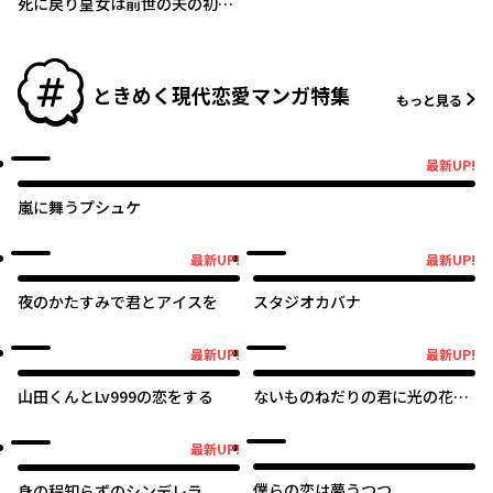
死に戻り皇女は前世の夫の初恋
を成就させるため、身代わりの
死を望む
ときめく現代恋愛マンガ特集
もっと見る
最新UP!
最新UP!
嵐に舞うプシュケ
最新UP!
最新UP!
最新UP!
最新UP!
夜のかたすみで君とアイスを
スタジオカバナ
最新UP!
最新UP!
最新UP!
最新UP!
山田くんとLv999の恋をする
ないものねだりの君に光の花束
を
最新UP!
最新UP!
僕らの恋は夢うつつ
身の程知らずのシンデレラ