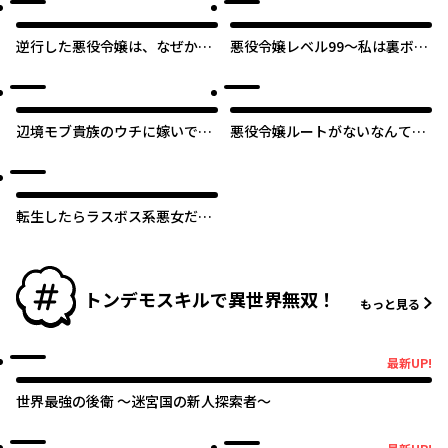
逆行した悪役令嬢は、なぜか魔
悪役令嬢レベル99～私は裏ボス
力を失ったので深窓の令嬢にな
ですが魔王ではありません～
ります
辺境モブ貴族のウチに嫁いでき
悪役令嬢ルートがないなんて、
た悪役令嬢が、めちゃくちゃで
誰が言ったの？
きる良い嫁なんだが？
転生したらラスボス系悪女だっ
た！
トンデモスキルで異世界無双！
もっと見る
最新UP!
最新UP!
世界最強の後衛 ～迷宮国の新人探索者～