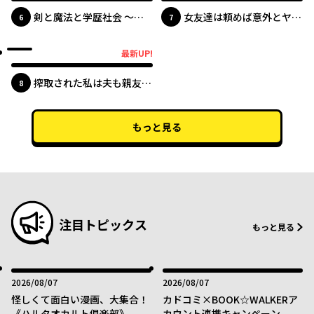
剣と魔法と学歴社会 ～前
女友達は頼めば意外とヤら
位
位
6
7
世はガリ勉だった俺が、今
せてくれる
世は風任せで自由に生きた
最新UP!
最新UP!
い～
搾取された私は夫も親友も
位
8
捨てることにしました
もっと見る
注目トピックス
もっと見る
2026年08月07日
2026年08月07日
2026/08/07
2026/08/07
怪しくて面白い漫画、大集合！
カドコミ×BOOK☆WALKERア
《ハルタオカルト倶楽部》
カウント連携キャンペーン