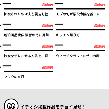
最新UP!
最新UP!
最新UP!
最新UP!
搾取された私は夫も親友も捨て
モブの俺が悪役令嬢を拾ったん
ることにしました
だが ～ゲーム本編無視で、好き
勝手楽しみます～
最新UP!
最新UP!
最新UP!
最新UP!
琥珀国墨夜伝 後宮の宵に月華は
キッチン常夜灯
輝く
最新UP!
最新UP!
最新UP!
最新UP!
彼女をデレさせる方法を、将来
ウィッチクラフト0 ゼロの魔女
結婚する俺だけが知っている
の魔法開発
最新UP!
最新UP!
フツウの在日
イチオシ掲載作品をチョイ見せ！