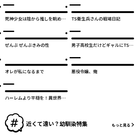
死神少女は陰から推しを眺めた
TS衛生兵さんの戦場日記
い ─悪役にTS転生したけど、
こっそり原作キャラを観察しに
行きます！─
ぜんぶ ぜんぶきみの性
男子高校生だけどギャルにTSし
ました
オリジナル
オレが私になるまで
悪役令嬢、俺
ハーレムより平穏を！異世界で
静かにニート姫させてくれ
近くて遠い？幼馴染特集
もっと見る