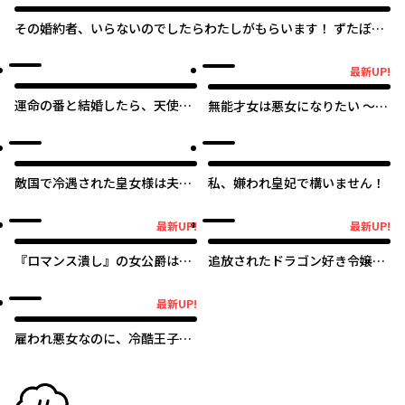
その婚約者、いらないのでしたらわたしがもらいます！ ずたぼろ
令息が天下無双の旦那様になりました
オリジナル
最新UP!
最新UP!
運命の番と結婚したら、天使息
無能才女は悪女になりたい ～義
子の継母になりました
妹の身代わりで嫁いだ令嬢、公
爵様の溺愛に気づかない～
敵国で冷遇された皇女様は夫の
私、嫌われ皇妃で構いません！
愛に気づかない
最新UP!
最新UP!
最新UP!
最新UP!
『ロマンス潰し』の女公爵は第
追放されたドラゴン好き令嬢
二王子の執着愛に気付かない
は、北方辺境伯の愛に気づかな
い
最新UP!
最新UP!
雇われ悪女なのに、冷酷王子さ
まを魅了魔法で篭絡してしまい
ました。不本意そうな割には、
溺愛がすごい。