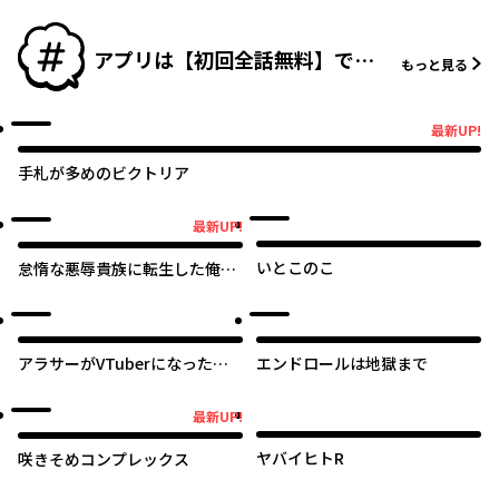
アプリは【初回全話無料】で読
もっと見る
める作品ピックアップ！
最新UP!
最新UP!
手札が多めのビクトリア
最新UP!
最新UP!
いとこのこ
怠惰な悪辱貴族に転生した俺、
シナリオをぶっ壊したら規格外
の魔力で最凶になった
オリジナル
オリジナル
アラサーがVTuberになった
エンドロールは地獄まで
話。
オリジナル
最新UP!
最新UP!
ヤバイヒトR
咲きそめコンプレックス