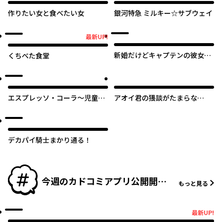
作りたい女と食べたい女
銀河特急 ミルキー☆サブウェイ
最新UP!
最新UP!
新婚だけどキャプテンの彼女と
くちべた食堂
はまだヤれない
エスプレッソ・コーラ～児童発
アオイ君の猥談がたまらな
達支援ももの木スクール～
い！！
デカパイ騎士まかり通る！
今週のカドコミアプリ公開開始
もっと見る
作品
最新UP!
最新UP!