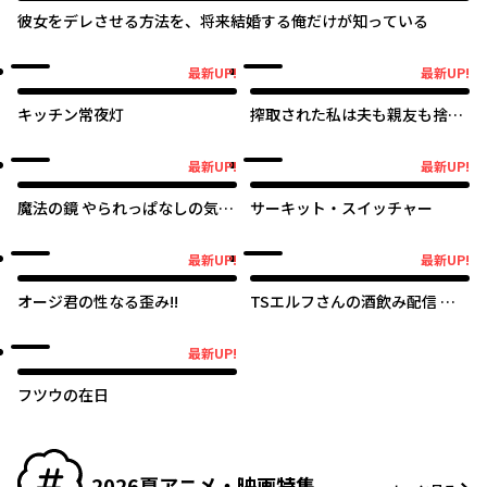
彼女をデレさせる方法を、将来結婚する俺だけが知っている
最新UP!
最新UP!
最新UP!
最新UP!
キッチン常夜灯
搾取された私は夫も親友も捨て
ることにしました
最新UP!
最新UP!
最新UP!
最新UP!
魔法の鏡 やられっぱなしの気弱
サーキット・スイッチャー
令嬢が我慢をやめたとき、反撃
を開始します。
オリジナル
オリジナル
最新UP!
最新UP!
最新UP!
最新UP!
オージ君の性なる歪み!!
TSエルフさんの酒飲み配信 ～
たくさん飲むからってドワーフ
じゃないからな!?～
最新UP!
最新UP!
フツウの在日
2026夏アニメ・映画特集