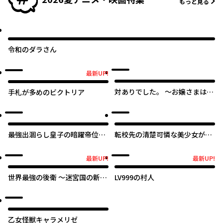
もっと見る
令和のダラさん
最新UP!
最新UP!
対ありでした。 ～お嬢さまは格
手札が多めのビクトリア
闘ゲームなんてしない～
最強出涸らし皇子の暗躍帝位争
転校先の清楚可憐な美少女が、
い
昔男子と思って一緒に遊んだ幼
馴染だった件
最新UP!
最新UP!
最新UP!
最新UP!
世界最強の後衛 ～迷宮国の新人
LV999の村人
探索者～
乙女怪獣キャラメリゼ