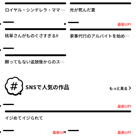
ロイヤル・シンデレラ・ママ 天
光が死んだ夏
涯孤独の没落令嬢は冷徹皇帝に
溺愛される
最新UP!
最新UP!
桃草さんがものぐさすぎる!!
家事代行のアルバイトを始めた
ら学園一の美少女の家族に気に
入られちゃいました。
願ってもない追放後からのスロ
ーライフ？ 〜引退したはずが成
り行きで美少女ギャルの師匠に
なったらなぜかめちゃくちゃ懐
かれた〜
SNSで人気の作品
もっと見る
最新UP!
最新UP!
イジめてイジられて
最新UP!
最新UP!
最新UP!
最新UP!