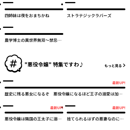
の魔力持ち。
四姉妹は夜をおまちかね
ストラテジックラバーズ
農学博士の異世界無双～禁忌の
知識で築くモンスター娘ハーレ
ム～
"悪役令嬢" 特集ですわ♪
もっと見る
最新UP!
最新UP!
歴史に残る悪女になるぞ 悪役令嬢になるほど王子の溺愛は加速
するようです！
最新UP!
最新UP!
最新UP!
最新UP!
悪役令嬢は隣国の王太子に溺愛
捨てられるはずの悪妻なのに冷
される
徹侯爵様に溺愛されています