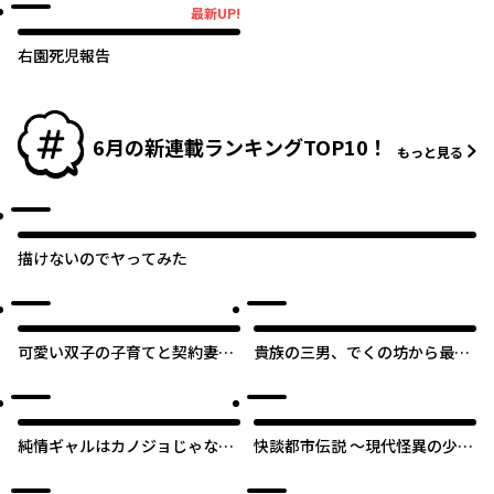
オリジナル
最新UP!
最新UP!
右園死児報告
6月の新連載ランキングTOP10！
もっと見る
描けないのでヤってみた
可愛い双子の子育てと契約妻は
貴族の三男、でくの坊から最強
今日で終了予定です
魔術士へ。パラメーターを調節
して、すべての魔術を魔改
造！ ～気ままに遊んでいるだ
けなのに、何故か評価が上がっ
純情ギャルはカノジョじゃない
快談都市伝説 ～現代怪異の少女
ていく件について～
のに
たち～
オリジナル