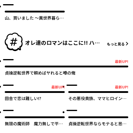
指せスローライフ～
山、買いました 〜異世界暮らし
も悪くない〜
オレ達のロマンはここに!! ハー
もっと見る
レム♡マンガ特集
最新UP!
最新UP!
貞操逆転世界で頼めばヤれると噂の俺
最新UP!
最新UP!
最新UP!
最新UP!
田舎で恋は難しい!?
その悪役貴族、ママヒロインが
好きすぎる ～真摯な努力で最強
となり不遇な推しキャラ助けま
くる～
無限の魔術師 魔力無しで平民
貞操逆転世界ならモテると思っ
の子と迫害された俺。実は無限
ていたら