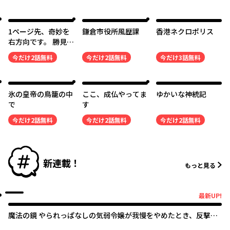
1ページ先、奇妙を
鎌倉市役所風歴課
香港ネクロポリス
右方向です。 勝見ふ
うたろー作品集
今だけ
2
話無料
今だけ
2
話無料
今だけ
3
話無料
氷の皇帝の鳥籠の中
ここ、成仏やってま
ゆかいな神統記
で
す
今だけ
2
話無料
今だけ
2
話無料
今だけ
2
話無料
新連載！
もっと見る
最新UP!
最新UP!
魔法の鏡 やられっぱなしの気弱令嬢が我慢をやめたとき、反撃を
開始します。