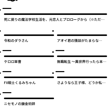
作品ピックアップ！
死に戻りの魔法学校生活を、元恋人とプロローグから（※ただし
好感度はゼロ）
令和のダラさん
アオイ君の猥談がたまらな
い！！
ケロロ軍曹
無職転生 ～異世界行ったら本気
だす～
FX戦士くるみちゃん
さようなら王子様、どうか私の
ことは忘れてください
ニセモノの錬金術師