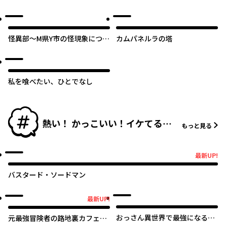
すか？ 私と先輩の、不純で一途
なふたり暮らし
オリジナル
怪異部～M県Y市の怪現象につい
カムパネルラの塔
て～
私を喰べたい、ひとでなし
熱い！ かっこいい！イケてるお
もっと見る
っさん特集
最新UP!
最新UP!
バスタード・ソードマン
最新UP!
最新UP!
おっさん異世界で最強になる
元最強冒険者の路地裏カフェの