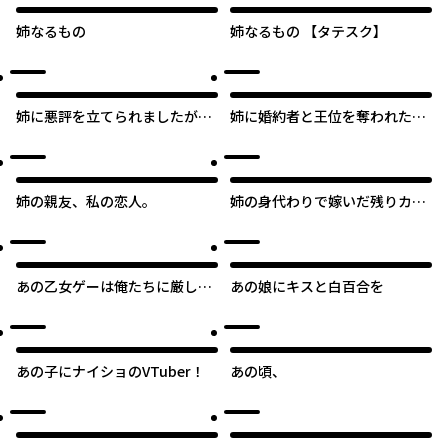
姉なるもの
姉なるもの 【タテスク】
姉に悪評を立てられましたが、
姉に婚約者と王位を奪われたの
何故か隣国の大公に溺愛されて
で、捨てられた者同士慰め合っ
います 自分らしく生きること
ています。
がモットーです
姉の親友、私の恋人。
姉の身代わりで嫁いだ残りカス
令嬢ですが、幸せすぎる腐敗生
活を送ります
あの乙女ゲーは俺たちに厳しい
あの娘にキスと白百合を
世界です
あの子にナイショのVTuber！
あの頃、