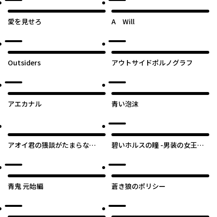
愛を見せろ
A Will
Outsiders
アウトサイドポルノグラフ
アエカナル
青い泡沫
アオイ君の猥談がたまらな
碧いホルスの瞳 -男装の女王の
い！！
物語-
青鬼 元始編
蒼き狼のポリシー