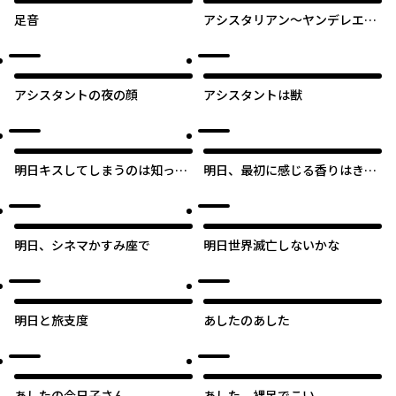
足音
アシスタリアン～ヤンデレエイ
リアンはエロ漫画家に愛された
い～
アシスタントの夜の顔
アシスタントは獣
明日キスしてしまうのは知って
明日、最初に感じる香りはきみ
いた
がいい
明日、シネマかすみ座で
明日世界滅亡しないかな
明日と旅支度
あしたのあした
あしたの今日子さん
あした、裸足でこい。