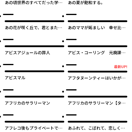
あの頃世界のすべてだった学校
あの夏が飽和する。
と自分への呪いにさよならする
まで【タテスク】
あの花が咲く丘で、君とまた出
あのママが妬ましい 幸せ比
会えたら。
べ、天国で地獄
アビスアジュールの罪人
アビス・コーリング 元廃課金
ゲーマーが最低最悪のソシャゲ
異世界に召喚されたら
最新UP!
最新UP!
アビスマル
アフタヌーンティーはいかがで
すか？ 私と先輩の、不純で一途
なふたり暮らし
アフリカのサラリーマン
アフリカのサラリーマン【タテ
スク】
アフレコ後もプライベートで鳴
あふれて、こぼれて、恋しく