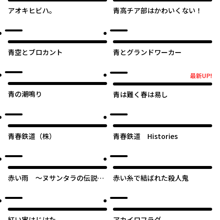
アオキヒビハ。
青高チア部はかわいくない！
青空とブロカント
青とグランドワーカー
最新UP!
最新UP!
青の潮鳴り
青は難く春は易し
青春鉄道（株）
青春鉄道 Histories
赤い雨 ～ヌサンタラの伝説～
赤い糸で結ばれた殺人鬼
【タテスク】
紅い実はじけた
アカイロフラグ