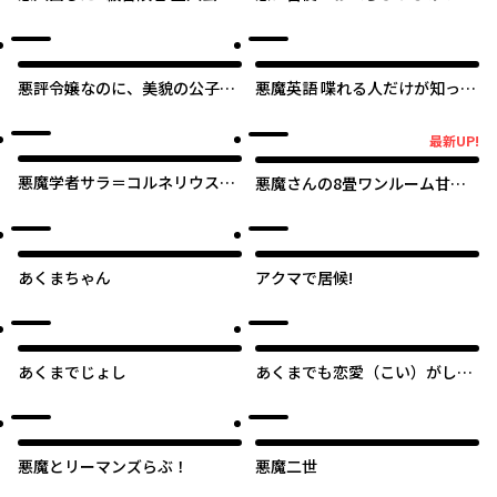
その幼馴染たちのパパになる
【タテスク】
悪評令嬢なのに、美貌の公子が
悪魔英語 喋れる人だけが知って
迫ってくる
いる禁断の法則
最新UP!
最新UP!
悪魔学者サラ＝コルネリウスの
悪魔さんの8畳ワンルーム甘や
大事典
かしごはん
あくまちゃん
アクマで居候!
あくまでじょし
あくまでも恋愛（こい）がした
い！
悪魔とリーマンズらぶ！
悪魔二世