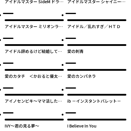
アイドルマスター SideM ドラマ
アイドルマスター シャイニーカ
チックステージ
ラーズ コヒーレントライト
アイドルマスター ミリオンライ
アイドル／乱れすぎ／ＨＴＤ
ブ！ Blooming Clover
アイドル辞めるけど結婚してく
愛の刺青
れますか!?
愛のカタチ ＜かおると優太の
愛のカンパネラ
場合＞
アイノセンビキ～ママ活したら
ib －インスタントバレット－
ママができた話～
IVY～君の見る夢～
I Believe In You