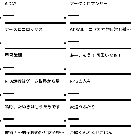
A DAY.
アーク：ロマンサー
アースロコロッサス
ATRAIL‐ニセカヰ的日常と殲滅
エレメント‐
甲冑武闘
あー、もう！ 可愛いなぁ!!
RTA走者はゲーム世界から帰れ
RPGの人々
ない
嗚呼、たぬきはもうだめです
愛追うふたり
愛俺！～男子校の姫と女子校の
合鍵くんと幸せごはん