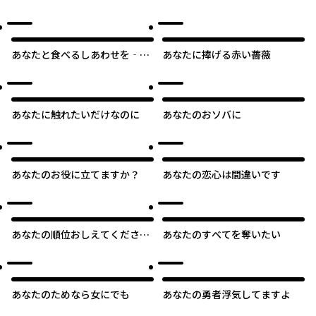
ようやく幸せになれそうです
ミみたいな顔してるわね
あなたと食べるしあわせを‐槙
あなたに捧げる赤い薔薇
と花澤‐
あなたに触れたいだけなのに
あなたのおソバに
あなたのお役に立てますか？
あなたの恋心は間違いです
あなたの順位おしえてください
あなたのすべてを奪いたい
っ
あなたのためなら女にでも
あなたの勇者浮気してますよ