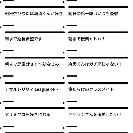
朝日奈ひなたは瀬賀くんが好き
朝日奈怜一郎はいつも憂鬱
朝まで延長希望です
朝まで授業ｃｈｕ！
朝まで恋愛chu！ ～幼なじみは
麻実くんはガチ恋じゃない！
トキめかない？～
アサルトリリィ League of
痣だらけのクラスメイト
Gardens -full bloom-
アザミヤコを好きになる
アザラシさんを溺愛したい！