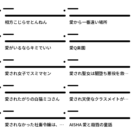
王子～
相方こじらせとんねん
愛から一番遠い場所
愛がいるならキミでいい
愛Q楽園
愛され女子でスミマセン
愛され聖女は闇堕ち悪役を救い
たい
愛されたがりの白猫ミコさん
愛され天使なクラスメイトが、
俺にだけいたずらに微笑む
愛されなかった社畜令嬢は、第
AISHA 愛と殺戮の童話
二王子(もふもふ)に癒やされ中