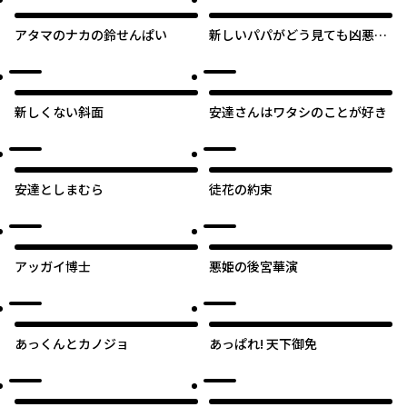
アタマのナカの鈴せんぱい
新しいパパがどう見ても凶悪す
ぎる
新しくない斜面
安達さんはワタシのことが好き
安達としまむら
徒花の約束
アッガイ博士
悪姫の後宮華演
あっくんとカノジョ
あっぱれ! 天下御免