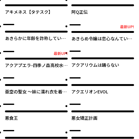
アキメネス【タテスク】
阿Q正伝
最新UP!
最新UP!
あきらかに年齢を詐称している
あきらめ令嬢は恋心なんていら
女子高生VTuber
ない。～裏切られたはずなの
に、婚約者からの溺愛が止まり
最新UP!
最新UP!
ません！～
アクアリウムは踊らない
アクアプエラ-四季ノ森高校水泳
部-
亜空の聖女 〜妹に濡れ衣を着せ
アクエリオンEVOL
られた最強魔術師は、正体を隠
してやり直す〜
悪食王
悪女矯正計画