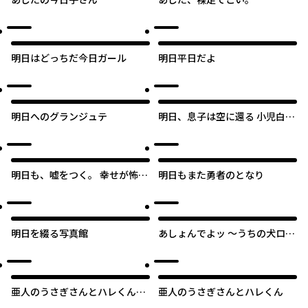
明日はどっちだ今日ガール
明日平日だよ
明日へのグランジュテ
明日、息子は空に還る 小児白血
病と闘った家族の10年
明日も、嘘をつく。 幸せが怖い
明日もまた勇者のとなり
私が2つの家庭を持つ理由
明日を綴る写真館
あしょんでよッ ～うちの犬ログ
～
亜人のうさぎさんとハレくん／
亜人のうさぎさんとハレくん
読切版