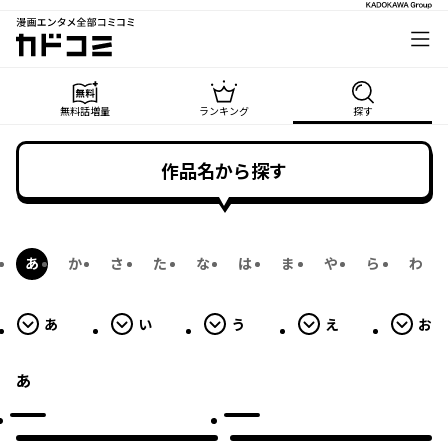
から始まる作品へ
から始まる作品へ
から始まる作品へ
から始まる作品へ
から始まる作品へ
漫画エンタメ全部コミコミ
カドコミ
無料話増量
ランキング
探す
作品名から探す
あ
か
さ
た
な
は
ま
や
ら
わ
あ
い
う
え
お
あ