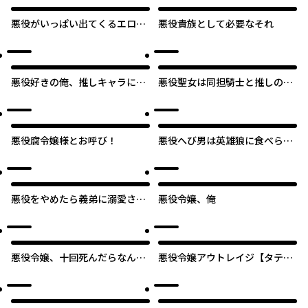
悪役がいっぱい出てくるエロゲ
悪役貴族として必要なそれ
のキモデブ悪役貴族に転生し
た。痩せて、破滅回避し悪役達
による犯罪を未然に防いでスロ
ーライフを目指す
悪役好きの俺、推しキャラに転
悪役聖女は同担騎士と推しの運
生 ～ゲーム序盤に主人公に殺
命を救済します【タテスク】
される推しに転生したので、俺
だけ知ってるゲーム知識で破滅
フラグを潰してたら悪役達の帝
悪役腐令嬢様とお呼び！
悪役へび男は英雄狼に食べられ
王になってた件～
る
オリジナル
悪役をやめたら義弟に溺愛され
悪役令嬢、俺
ました
悪役令嬢、十回死んだらなんか
悪役令嬢アウトレイジ【タテス
壊れた。
ク】