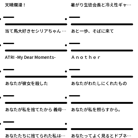
天晴爛漫！
暑がり生徒会長と冷え性ギャル
が僕に迫る
当て馬大好きセシリアちゃん ～
あと一歩、そばに来て
ヒロインの姉に転生したので、
負けヒーローの推しを救います
～
ATRI -My Dear Moments-
Ａｎｏｔｈｅｒ
あなたが彼女を殺した
あなたがわたしにくれたもの
あなたが私を捨てたから 義母と
あなたが私を照らすから。
2人でクズ夫から全て奪ってや
った件
あなたたちに捨てられた私は、
あなたってよく見るとドブネズ