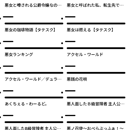
悪女と噂される公爵令嬢なの
悪女と呼ばれた私、転生先でも
で、3年後に離縁しますっ！
悪役です
冷酷王は花嫁を逃がさない
悪女の珈琲物語【タテスク】
悪女は燃える【タテスク】
悪女ランキング
アクセル・ワールド
アクセル・ワールド／デュラ
悪銭の花唄
ル マギサ・ガーデン
あくちぇる・わーるど。
悪人面したＢ級冒険者 主人公と
その幼馴染たちのパパになる
悪人面したB級冒険者 主人公と
悪ノ召使～おぺらぶっふぁ！～