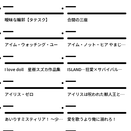
曖昧な輪郭【タテスク】
合間の三座
オリジナル
アイム・ウォッチング・ユー
アイム・ノット・ヒア やまじえ
びね作品集
I love doll 星樹スズカ作品集
ISLAND―狂愛×サバイバル―
アイリス・ゼロ
アイリスは呪われた獣人王と最
後の恋をする【タテスク】
あいりすミスティリア！ ～少女
愛を歌うより俺に溺れろ！
のつむぐ夢の秘跡～４コマ