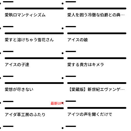
愛執ロマンティシズム
愛人を囲う冷徹な伯爵との典型
的な政略結婚、そして嫌われか
らの溺愛、その結末。
愛すと溶けちゃう雪花さん
アイスの娘
アイスの子達
愛する貴方はキメラ
愛想が尽きない
【愛蔵版】新世紀エヴァンゲリ
オン
最新UP!
最新UP!
アイツの声を聞くだけで
アイダ革工房のふたり