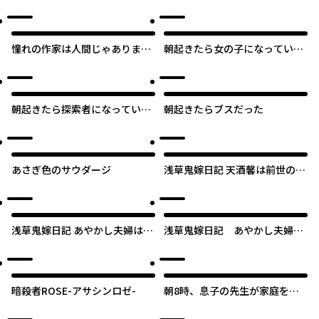
ズ男に豹変しました
上司が鬼に憑かれてました
憧れの作家は人間じゃありませ
朝起きたら女の子になっていた
んでした
男子高校生たちの話
朝起きたら探索者になっていた
朝起きたらブスだった
のでダンジョンに潜ってみる
あさぎ色のサウダージ
浅草鬼嫁日記 天酒馨は前世の嫁
と平穏に暮らしたい。
浅草鬼嫁日記 あやかし夫婦は君
浅草鬼嫁日記 あやかし夫婦は
の名前をまだ知らない。
今世こそ幸せになりたい。
暗殺者ROSE-アサシンロゼ-
朝8時、息子の先生が家庭を壊
し始めます