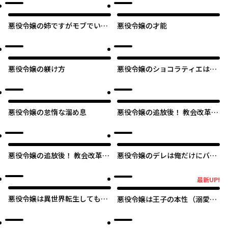
～New Route！～
オリジナル
悪役令嬢の姉ですがモブでいい
悪役令嬢の才能
ので死にたくない
悪役令嬢の躾け方
悪役令嬢のショコラティエは推
しの攻略に有効でした
悪役令嬢の怠惰な溜め息
悪役令嬢の追放後！ 教会改革ご
はんで悠々シスター暮らし
悪役令嬢の追放後！ 教会改革ご
悪役令嬢のデレは俺だけにバレ
はんで悠々シスター暮らし【タ
ている
テスク】
最新UP!
最新UP!
悪役令嬢は異世界転生しても乙
悪役令嬢は王子の本性（溺愛）
女ゲームをつくりたい！ オトメ
を知らない
趣味を隠していた俺がどうして