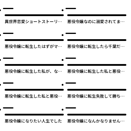
しのこと、あなた本当は大好き
てみました
なのでしょう？
異世界恋愛ショートストーリー
悪役令嬢なのに溺愛されてま
ズ
す？ アンソロジー
悪役令嬢に転生したはずがマリ
悪役令嬢に転生したら千葉だっ
ー・アントワネットでした
た件
悪役令嬢に転生した私が、なぜ
悪役令嬢に転生した私と悪役王
か暴君侯爵に溺愛されてるんで
子に転生した俺
すけど
悪役令嬢に転生した私と悪役王
悪役令嬢に転生失敗して勝ちヒ
子に転生した俺【タテスク】
ロインになってしまいました ～
悪役令嬢の兄との家族エンドを
諦めて恋人エンドを目指します
～
悪役令嬢になりたい人生でした
悪役令嬢になんかなりません。
私は『普通』の公爵令嬢です！