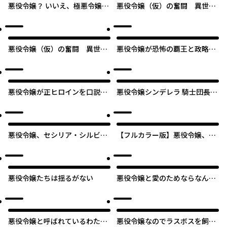
悪役令嬢？ いいえ、極悪令嬢で
悪役令嬢（仮）の奮闘 異世界
すわ
転生に気づいたので婚約破棄し
て魂の番を探します
悪役令嬢（仮）の奮闘 異世界
悪役令嬢が恐怖の覇王と政略結
転生に気づいたので婚約破棄し
婚する罰は甘すぎませんか!?
て魂の番を探します【タテス
ク】
悪役令嬢が正ヒロインを口説き
悪役令嬢シンデレラ 騎士団長の
落とす話。
きゅん♡が激しすぎて受け止め
きれませんわ！！
悪役令嬢、セシリア・シルビィ
【フルカラー版】悪役令嬢、セ
は死にたくないので男装するこ
シリア・シルビィは死にたくな
とにした。
いので男装することにした。
悪役令嬢たちは揺るがない
悪役令嬢と愛のためならなんで
もする女 姉井戸・百合作品集
悪役令嬢と呼ばれているわたく
悪役令嬢なのでラスボスを飼っ