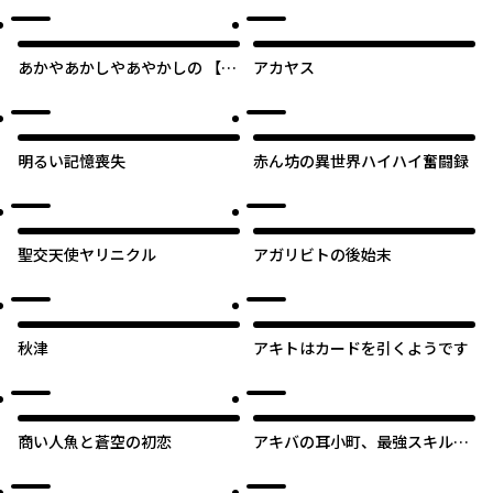
あかやあかしやあやかしの 【タ
アカヤス
テスク】
明るい記憶喪失
赤ん坊の異世界ハイハイ奮闘録
聖交天使ヤリニクル
アガリビトの後始末
秋津
アキトはカードを引くようです
商い人魚と蒼空の初恋
アキバの耳小町、最強スキル
「耳かき」で異世界を救う