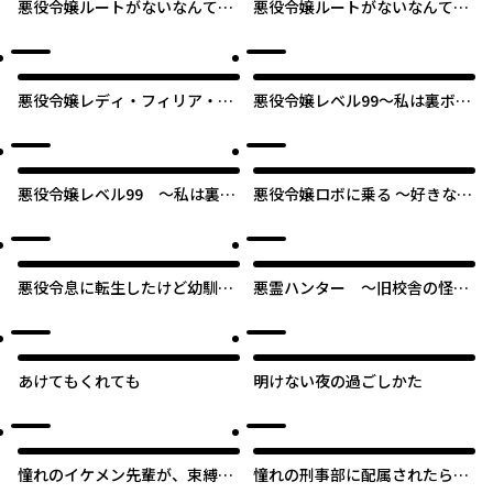
悪役令嬢ルートがないなんて、
悪役令嬢ルートがないなんて、
誰が言ったの？
誰が言ったの？【タテスク】
悪役令嬢レディ・フィリア・
悪役令嬢レベル99～私は裏ボス
デ・ラ・ローヴェの失敗
ですが魔王ではありません～
オリジナル
悪役令嬢レベル99 ～私は裏ボ
悪役令嬢ロボに乗る ～好きなア
スですが魔王ではありません～
ニメの悪役に転生したので、推
【タテスク】
し達の死亡フラグをへし折って
やりますわよ！～
悪役令息に転生したけど幼馴染
悪霊ハンター ～旧校舎の怪異
のママ♂になるぞ！
～【タテスク】
あけてもくれても
明けない夜の過ごしかた
憧れのイケメン先輩が、束縛ク
憧れの刑事部に配属されたら、