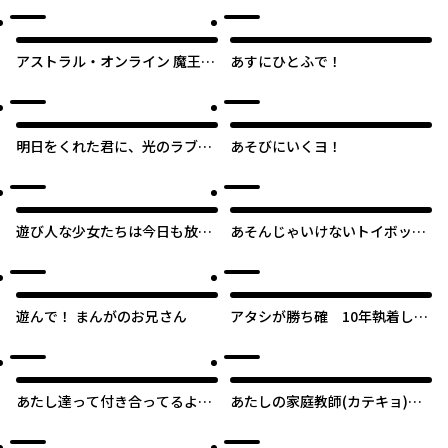
アストラル・オンライン 魔王の
あすにひとふで！
呪いで最強美少女になったオ
レ、最弱職だがチートスキルで
超成長して無双する
明日をくれた君に、光のラブレ
あそびにいくヨ！
ターを
遊び人な少女たちは今日も放課
あそんじゃいけないトイボック
後ヤっている
ス
遊んで！ まんがのお兄さん
アタシが勝ち確 10年執着して
くる幼馴染
あたし達って付き合ってるよ
あたしの家庭教師(カテキョ)が
ね!?
ショタなんだけど