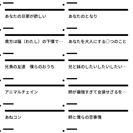
あなたの旦那が欲しい
あなたのとなり
貴方は猫（わたし）の下僕です
あなたを大人にする○つのこと
～ねことげぼくのヒミツなカン
ケイ～
兄貴の友達 僕らのおうち
兄と妹のしたいしたいしたいコ
ト
オリジナル
アニマルチェイン
姉が最強すぎて女装せざるをえ
ない僕。
あねコン
姉と僕らの恋事情