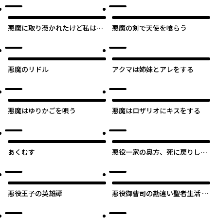
悪魔に取り憑かれたけど私はと
悪魔の剣で天使を喰らう
っても幸せです。
悪魔のリドル
アクマは姉妹とアレをする
悪魔はゆりかごを唄う
悪魔はロザリオにキスをする
あくむす
悪役一家の奥方、死に戻りして
心を入れ替える。
悪役王子の英雄譚
悪役御曹司の勘違い聖者生活 ～
二度目の人生はやりたい放題し
たいだけなのに～