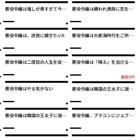
巻き込まれているのだろう？
悪役令嬢は推しが尊すぎて今日
悪役令嬢は嫌われ貴族に恋をす
も幸せ
る
悪役令嬢は、庶民に嫁ぎたい!!
悪役令嬢は大航海時代をご所望
です
悪役令嬢は二度目の人生を従者
悪役令嬢は『萌え』を浴びるほ
に捧げたい
ど摂取したい！
最新UP!
最新UP!
悪役令嬢はやる気がない
悪役令嬢は隣国の王太子に溺愛
される
悪役令嬢は隣国の王太子に溺愛
悪役令嬢、ブラコンにジョブチ
される【タテスク】
ェンジします