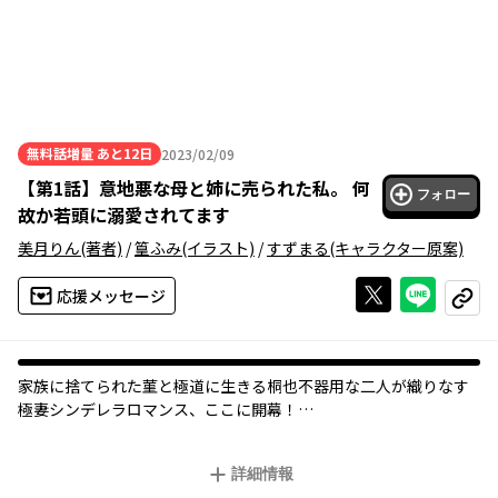
無料話増量
あと12日
2023/02/09
2023年02月09日
【
第1話
】
意地悪な母と姉に売られた私。 何
フォロー
故か若頭に溺愛されてます
美月りん
(著者)
/
篁ふみ
(イラスト)
/
すずまる
(キャラクター原案)
Xで投稿する
ライン
応援メッセージ
コピー
家族に捨てられた菫と極道に生きる桐也――不器用な二人が織りなす
極妻シンデレラロマンス、ここに開幕！
実の母と姉に虐げられて育った菫は、進学を許されず、仕事を掛
詳細情報
け持ちして稼いだお金はすべて浪費家の二人に取り上げられてい