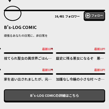
フォロー
16,481
フォロワー
B's-LOG COMIC
頑張るあなたの日常に、非日常を
最新UP!
最新UP!
最新UP!
最新UP!
捨てられ聖女の異世界ごはん
歴史に残る悪女になるぞ 悪役
旅 隠れスキルでキャンピング
令嬢になるほど王子の溺愛は加
カーを召喚しました
速するようです！
最新UP!
最新UP!
最新UP!
最新UP!
家を追い出されましたが、元気
加護なし令嬢の小さな村 ～さ
に暮らしています ~チートな魔
あ、領地運営を始めましょう！
法と前世知識で快適便利なセカ
～
ンドライフ！~
B's-LOG COMIC
の詳細はこちら