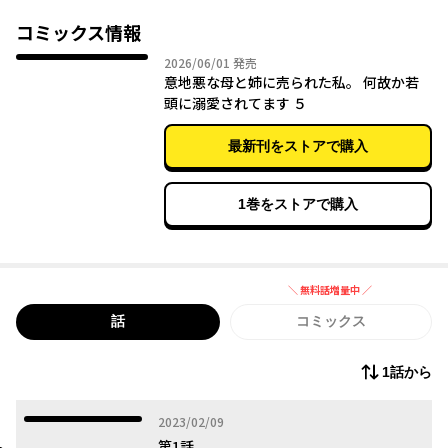
る。家に帰っても休む間もなくこき使われ、唯一の癒しは本を読
んでいる時間だけ。
コミックス情報
そんなある日、姉が作った借金の取り立てに、獅月組の若頭を名
2026年06月01日
2026/06/01
発売
乗るヤクザが押しかけてきて!?
意地悪な母と姉に売られた私。 何故か若
頭に溺愛されてます ５
最新刊をストアで購入
1巻をストアで購入
＼ 無料話増量中 ／
無料話増量中
話
コミックス
1話から
2023年02月09日
2023/02/09
第1話