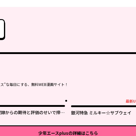
ス”な毎日にする、無料WEB漫画サイト！
最新U
最新UP!
奴隷からの期待と評価のせいで搾取
銀河特急 ミルキー☆サブウェイ
できないのだが
少年エースplus
の詳細はこちら