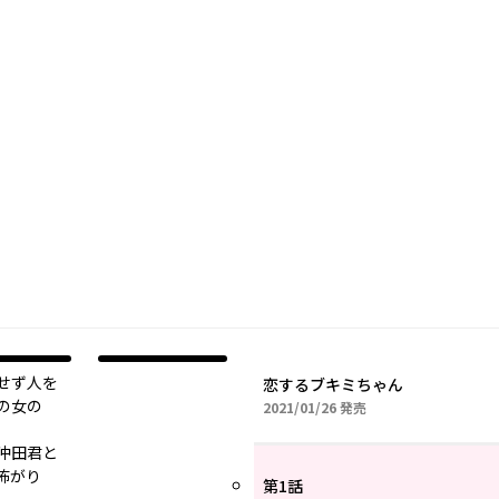
せず人を
恋するブキミちゃん
の女の
2021年01月26日
2021/01/26
発売
沖田君と
怖がり
第1話