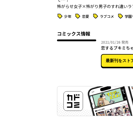
で…？
怖がらせ女子×怖がり男子のすれ違いラ
タグ
タグ
タグ
タグ
少年
恋愛
ラブコメ
学園
コミックス情報
2021年
2021/01/26
発売
恋するブキミち
最新刊をスト