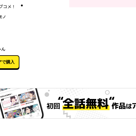
ブコメ！
モノ
01月26日
ゃん
アで購入