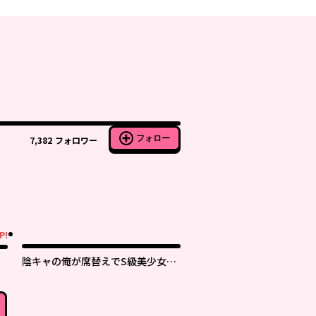
フォロー
7,382
フォロワー
P!
陰キャの俺が席替えでS級美少女に
囲まれたら秘密の関係が始まった。