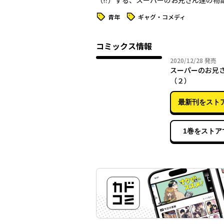
（!?）する、スーパーのお兄さん達の物語
タグ
タグ
青年
ギャグ・コメディ
コミックス情報
2020年
2020/12/28
発売
スーパーのお
（２）
最新刊をスト
1巻をストア