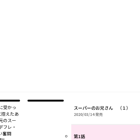
に受かっ
スーパーのお兄さん （１）
に控えたあ
2020年03月14日
2020/03/14
発売
元のスー
デフレ・
い奮闘
第1話