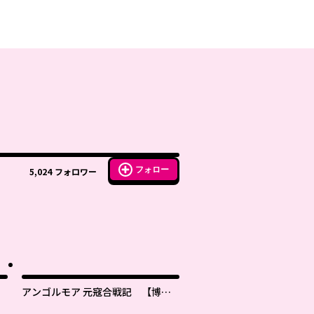
フォロー
5,024
フォロワー
アンゴルモア 元寇合戦記 【博多
編】