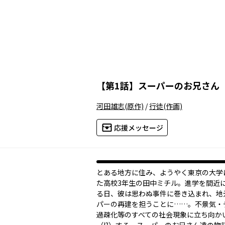
【
第1話
】
スーパーのお兄さん
河田雄志
(原作)
/
行徒
(作画)
応援メッセージ
とある地方に住み、ようやく東京の大学
た高校3年生の田中ミチル。進学を間近
る日、彼は思わぬ事件に巻き込まれ、地
パーの再建を担うことに……。不景気・
過疎化等のすべての社会現象に立ち向か