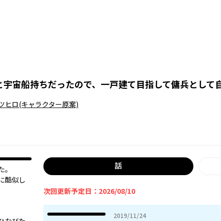
と宇宙船持ちだったので、一戸建て目指して傭兵として
ツヒロ
(キャラクター原案)
話
た。
に酷似し
次回更新予定日：2026/08/10
2019年11月24日
2019/11/24