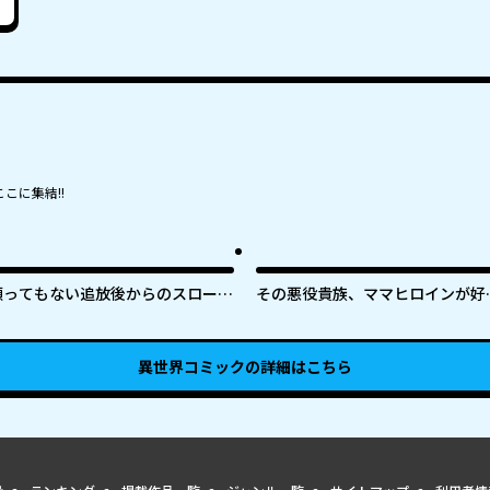
こに集結!!
願ってもない追放後からのスローラ
その悪役貴族、ママヒロインが好
イフ？ 〜引退したはずが成り行き
すぎる ～真摯な努力で最強となり
で美少女ギャルの師匠になったらな
不遇な推しキャラ助けまくる～
ぜかめちゃくちゃ懐かれた〜
異世界コミック
の詳細はこちら