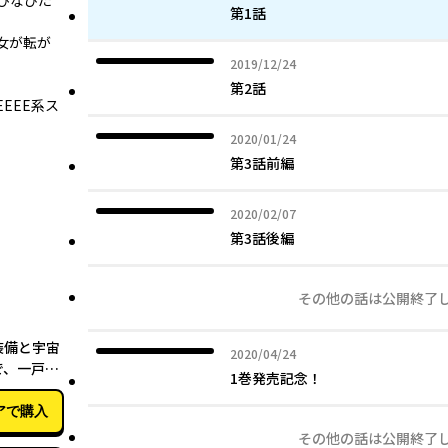
ひなびた
第1話
女が転が
2019年12月24日
2019/12/24
第2話
EEE系ス
2020年01月24日
2020/01/24
第3話前編
2020年02月07日
2020/02/07
第3話後編
その他の話は公開終了
03月23日
装備と宇宙
2020年04月24日
2020/04/24
で、一戸建
1巻発売記念！
として自由
アで購入
その他の話は公開終了