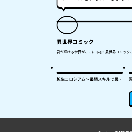
異世界コミック
君が輝ける世界がここにある!! 異世界コミックこ
転生コロシアム～最弱スキルで最強
の女たちを攻略して奴隷ハーレム作
ります～