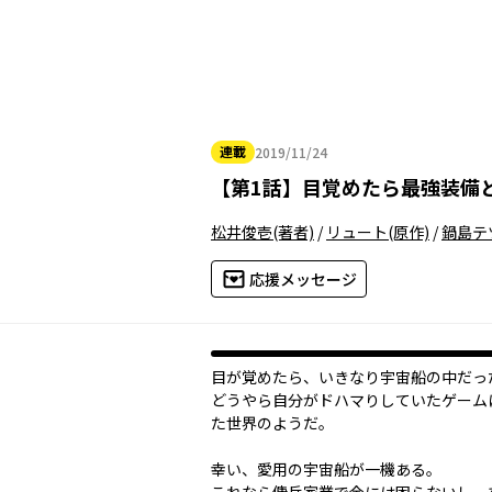
連載
2019/11/24
2019年11月24日
【
第1話
】
目覚めたら最強装備
松井俊壱
(著者)
/
リュート
(原作)
/
鍋島テ
応援メッセージ
目が覚めたら、いきなり宇宙船の中だっ
どうやら自分がドハマりしていたゲーム
た世界のようだ。
幸い、愛用の宇宙船が一機ある。