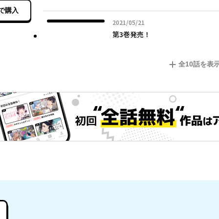
で購入
2021年05月21日
2021/05/21
第3巻発売！
全
10
話を表