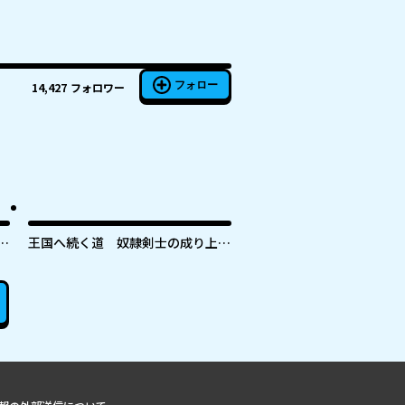
フォロー
14,427
フォロワー
き
王国へ続く道 奴隷剣士の成り上が
り英雄譚