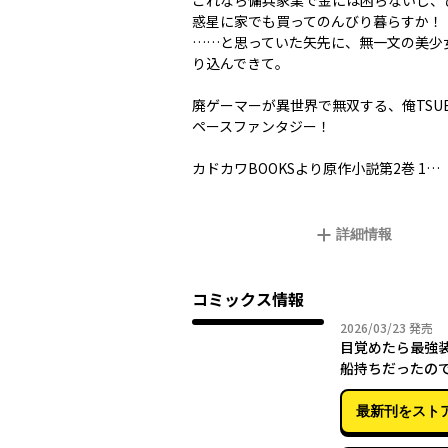
これなら傭兵家業で金には困らないし、
惑星に家でも買ってのんびり暮らすか！
……と思っていた矢先に、無一文の美少
り込んできて――。
廃ゲーマーが異世界で無双する、俺TSUE
ペースファンタジー！
カドカワBOOKSより原作小説第2巻 1…
詳細情報
コミックス情報
2026年
2026/03/23
発売
目覚めたら最強
船持ちだったの
て目指して傭兵
に生きたい 11
最新刊をスト