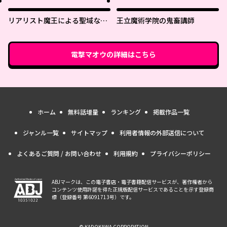
リアリスト魔王による聖域なき
王立魔術学院の鬼畜講師
異世界改革
電撃マオウ
の詳細はこちら
ホーム
無料話増量
ランキング
掲載作品一覧
ジャンル一覧
サイトマップ
利用者情報の外部送信について
よくあるご質問 / お問い合わせ
利用規約
プライバシーポリシー
ABJマークは、この電子書店・電子書籍配信サービスが、著作権者から
コンテンツ使用許諾を得た正規版配信サービスであることを示す登録商
標（登録番号 第6091713号）です。
© KADOKAWA CORPORATION