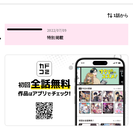
病める時も、健やかなる時も、己の規律を守ることを誓います
か？
1話から
その無機動作に立ち向かえ！
フォローザルールコメディ、判定開始！
2022年07月09日
2022/07/09
特別掲載