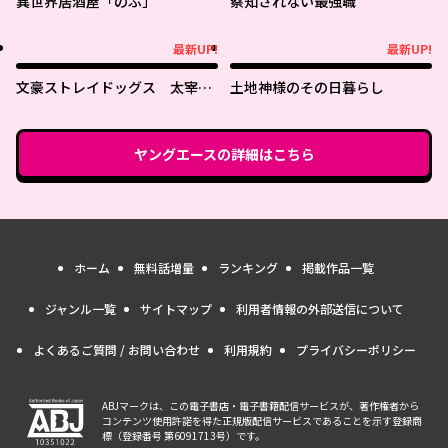
異世界居酒屋「のぶ」
察知されない最強職
最新UP!
最新UP!
最新UP!
最新UP!
文豪ストレイドッグス 太宰を
土地神様のその日暮らし
拾った日
ヤングエース
の詳細はこちら
ホーム
無料話増量
ランキング
掲載作品一覧
ジャンル一覧
サイトマップ
利用者情報の外部送信について
よくあるご質問 / お問い合わせ
利用規約
プライバシーポリシー
ABJマークは、この電子書店・電子書籍配信サービスが、著作権者から
コンテンツ使用許諾を得た正規版配信サービスであることを示す登録商
標（登録番号 第6091713号）です。