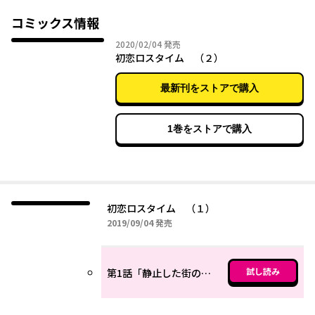
をした”彼女”と出会い――？ ほんのり甘くビターに切ない恋愛小説
を新鋭・なのらが描く！
コミックス情報
2020年02月04日
2020/02/04
発売
初恋ロスタイム （２）
最新刊をストアで購入
1巻をストアで購入
初恋ロスタイム （１）
2019年09月04日
2019/09/04
発売
試し読み
第1話「静止した街の中で」