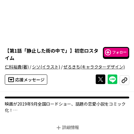
【
第1話「静止した街の中で」
】
初恋ロスタ
フォロー
イム
仁科裕貴
(著)
/
シソ
(イラスト)
/
ぜろきち
(キャラクターデザイン)
Xで投稿する
ライン
応援メッセージ
コピー
映画が2019年9月全国ロードショー、話題の恋愛小説をコミック
化！
僕の「青春」は、人よりも少しだけ長いらしい。女性とは縁もな
く、平凡な高校生活を送っていた僕に突如訪れた、１日１時間だ
詳細情報
け時が止まる不思議な現象。僕はそんな停止世界で、琥珀色の瞳