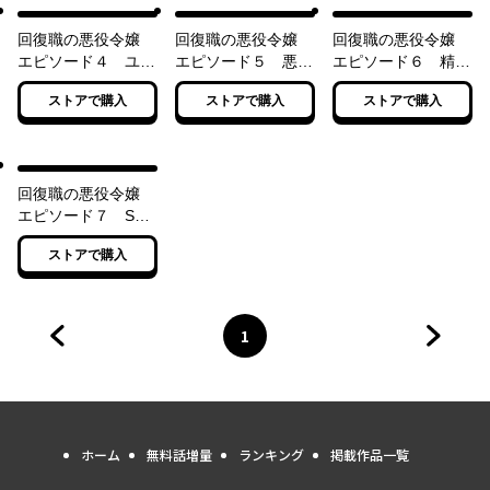
回復職の悪役令嬢
回復職の悪役令嬢
回復職の悪役令嬢
エピソード４ ユニ
エピソード５ 悪役
エピソード６ 精霊
ーク職業〈聖女〉ク
令嬢はもう終わりで
の目覚め
ストアで購入
ストアで購入
ストアで購入
エスト・下
す！
回復職の悪役令嬢
エピソード７ Sラ
ンクの頂へ
ストアで購入
1
前のページへ
ページ
へ
次のペ
ホーム
無料話増量
ランキング
掲載作品一覧