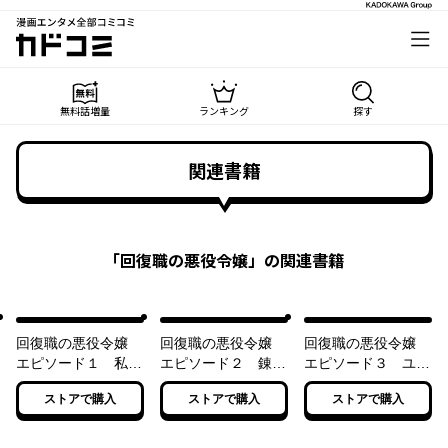
漫画エンタメ全部コミコミ
カドコミ
無料話増量
ランキング
探す
関連書籍
「
回復職の悪役令嬢
」の関連書籍
回復職の悪役令嬢
回復職の悪役令嬢
回復職の悪役令嬢
エピソード１ 私だ
エピソード２ 錬金
エピソード３ ユニ
けが転職方法を知っ
術師のプレイヤー的
ーク職業〈聖女〉ク
ストアで購入
ストアで購入
ストアで購入
ている
育成方法
エスト・上