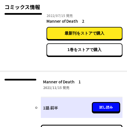
捜すと言ってきて……。
コミックス情報
2022年07月15日
2022/07/15
発売
ブーム沸騰中のタイBL法医学作品、待望の原作小説コミカライズ
Manner of Death 2
最新刊をストアで購入
1巻をストアで購入
Manner of Death 1
2021年11月15日
2021/11/15
発売
試し読み
1話 前半