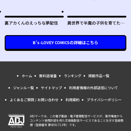
ることにした
裏アカくんのえっちな夢配信
異世界で半魔の子供を育てたら
ヤンデレに育った
B's-LOVEY COMICS
の詳細はこちら
ホーム
無料話増量
ランキング
掲載作品一覧
ジャンル一覧
サイトマップ
利用者情報の外部送信について
よくあるご質問 / お問い合わせ
利用規約
プライバシーポリシー
ABJマークは、この電子書店・電子書籍配信サービスが、著作権者から
コンテンツ使用許諾を得た正規版配信サービスであることを示す登録商
標（登録番号 第6091713号）です。