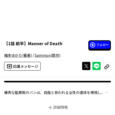
【
1話 前半
】
Manner of Death
フォロー
梅本ゆかり
(著者)
/
Sammon
(原作)
Xで投稿する
ライン
応援メッセージ
コピー
優秀な監察医のバンは、自殺と思われる女性の遺体を検視し、他
殺と結論づける。
しかしその晩、見知らぬ襲撃者に、報告書を自殺と書くよう脅さ
詳細情報
れ、それを相談した検察官の親友が失踪。
第一発見者の青年で塾講師のテーンを疑うが、彼は一緒に犯人を