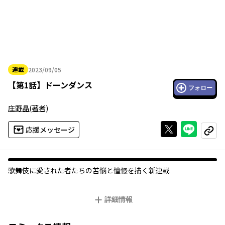
連載
2023/09/05
2023年09月05日
【
第1話
】
ドーンダンス
フォロー
庄野晶
(著者)
Xで投稿する
ライン
応援メッセージ
コピー
歌舞伎に愛された者たちの苦悩と憧憬を描く新連載
詳細情報