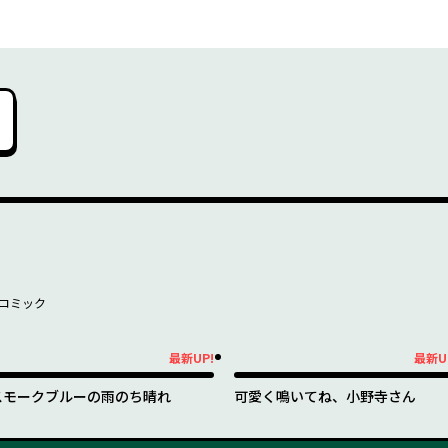
コミック
最新UP!
最新U
新UP!
最新UP!
スモークブルーの雨のち晴れ
可愛く鳴いてね、小野寺さん