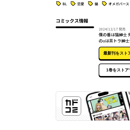
タグ
タグ
タグ
タグ
BL
恋愛
猫
オメガバース
コミックス情報
2024年
2024/12/17
発売
僕の番は猫紳士 外伝 異邦
のαは茶トラ紳士
【電子特典付き
最新刊をスト
1巻をストア