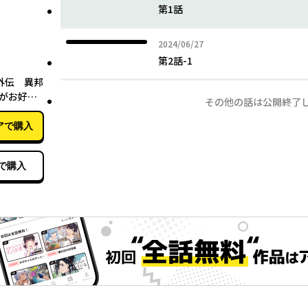
第1話
2024年06月27日
2024/06/27
第2話-1
12月17日
がお好き
その他の話は公開終了
】
アで購入
で購入