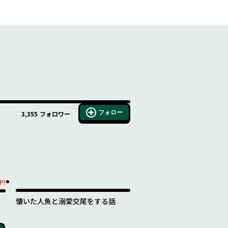
フォロー
3,355
フォロワー
P!
懐いた人魚と溺愛交尾をする話