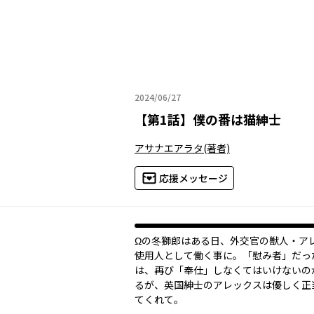
2024/06/27
2024年06月27日
【
第1話
】
僕の番は猫紳士
アサナエアラタ
(著者)
応援メッセージ
Ωの冬獅郎はある日、外交官の獣人・ア
使用人として働く事に。「慰み者」だっ
は、再び「奉仕」しなくてはいけないの
るが、英国紳士のアレックスは優しく正
てくれて――。