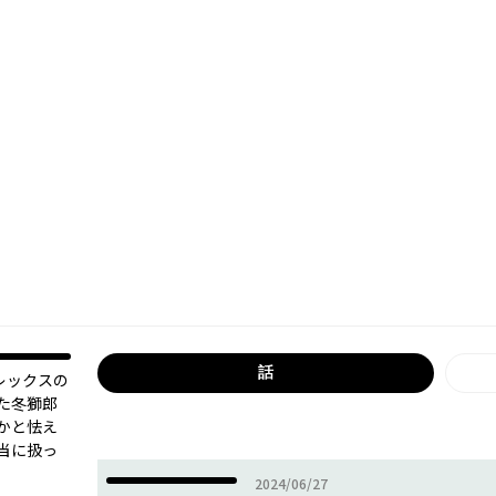
話
レックスの
た冬獅郎
かと怯え
当に扱っ
2024年06月27日
2024/06/27