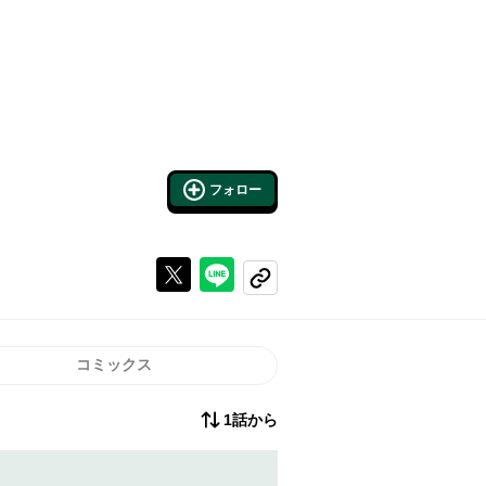
フォロー
Xで投稿する
ラインでシェアする
コピーする
コミックス
1話から