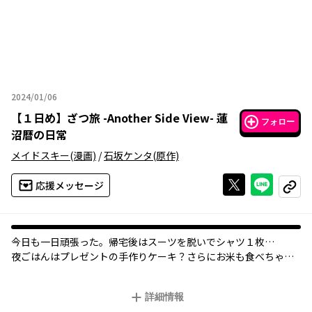
2024/01/06
2024年01月06日
【
１日め
】
ざつ旅 -Another Side View- 蓮
フォロー
沼暦の日常
メイドスキー
(漫画)
/
石坂ケンタ
(原作)
Xで投稿する
ライン
応援メッセージ
コピー
今日も一日頑張った。帰宅後はスーツを脱いでシャツ１枚…
夜ごはんはプレゼントの手作りケーキ？さらにお米も食べちゃお
う？どちらもと悪魔の声が聞こえるが、乙女は体重も気になって
──。
詳細情報
八重歯にポニーテールがチャームポイント、「蓮沼暦」の何気な