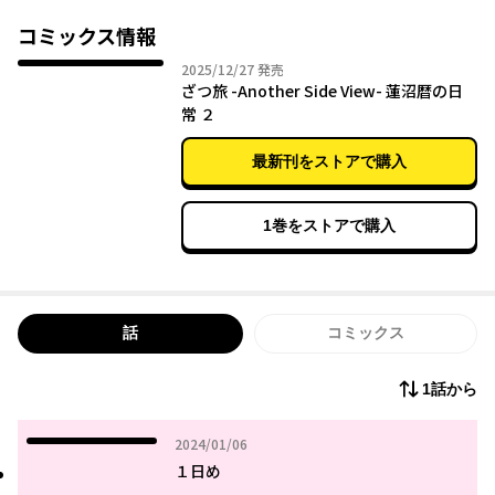
い日常を覗き見♡
コミックス情報
2025年12月27日
2025/12/27
発売
ざつ旅 -Another Side View- 蓮沼暦の日
常 ２
最新刊をストアで購入
1巻をストアで購入
話
コミックス
1話から
2024年01月06日
2024/01/06
１日め