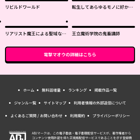
リビルドワールド
転生してあらゆるモノに好かれ
ながら異世界で好きな事をして
生きて行く
リアリスト魔王による聖域なき
王立魔術学院の鬼畜講師
異世界改革
電撃マオウ
の詳細はこちら
ホーム
無料話増量
ランキング
掲載作品一覧
ジャンル一覧
サイトマップ
利用者情報の外部送信について
よくあるご質問 / お問い合わせ
利用規約
プライバシーポリシー
ABJマークは、この電子書店・電子書籍配信サービスが、著作権者から
コンテンツ使用許諾を得た正規版配信サービスであることを示す登録商