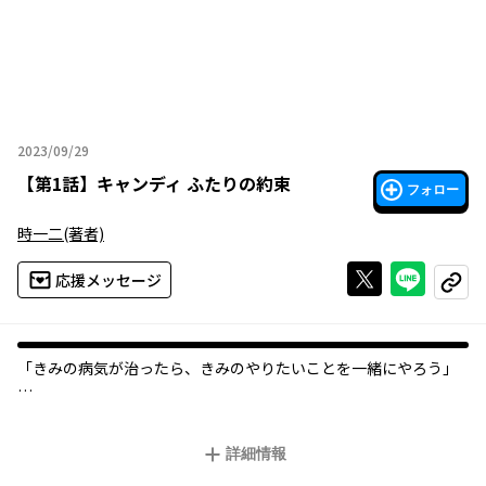
2023/09/29
2023年09月29日
【
第1話
】
キャンディ ふたりの約束
フォロー
時一二
(著者)
Xで投稿する
ライン
応援メッセージ
コピー
「きみの病気が治ったら、きみのやりたいことを一緒にやろう」
孤独な少女ふたりの糖果（キャンディ）のような甘く切ない物
語。
詳細情報
中国の人気漫画スタジオ幕星社の時一二（シーイーアー）による
百合作品を完全翻訳。