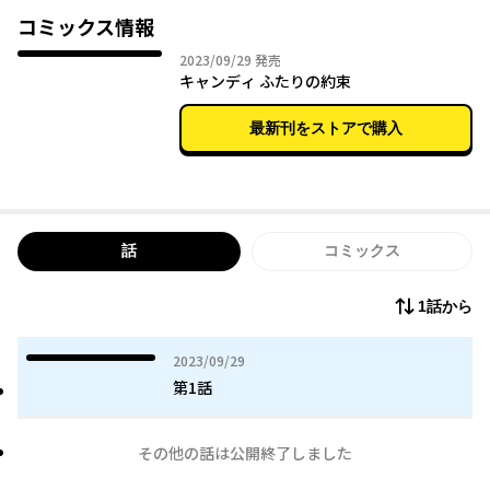
コミックス情報
コミックス全1巻、288Pの大ボリュームで好評発売中！
2023年09月29日
2023/09/29
発売
キャンディ ふたりの約束
最新刊をストアで購入
話
コミックス
1話から
2023年09月29日
2023/09/29
第1話
その他の話は公開終了しました