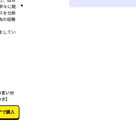
き、自分
早々に既
スを仕掛
為の経験
をしてい
04月15日
の言い分
つき】
アで購入