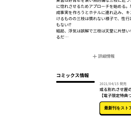
東雲は好青年を装い無防備な三枝に近づ
に惚れさせるためアプローチを始める。
成事実を作ろうとホテルに連れ込み、キ
けるものの三枝は慣れない様子で、性行
もない!?
結局、浮気は誤解で三枝は天堂に片想い
るだ…
詳細情報
コミックス情報
2021年
2021/04/15
発売
或る別れさせ屋
【電子限定特典
最新刊をスト