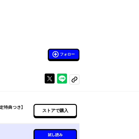
フォロー
Xで投稿する
ラインでシェアする
コピーする
定特典つき】
ストアで購入
試し読み