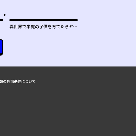
異世界で半魔の子供を育てたらヤン
デレに育った
報の外部送信について