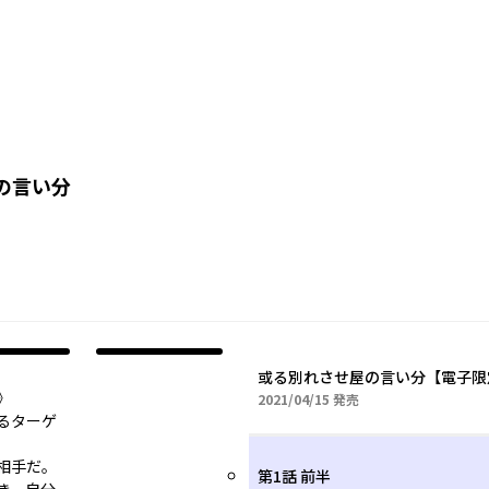
の言い分
或る別れさせ屋の言い分【電子限
》
2021年04月15日
2021/04/15
発売
るターゲ
相手だ。
第1話 前半