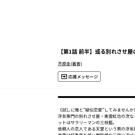
【
第1話 前半
】
或る別れさせ屋
芥原圭
(著者)
応援メッセージ
《試しに俺と“疑似恋愛”してみませんか
浮気専門の別れさせ屋・東雲紅也の次な
ットはサラリーマンの三枝藍。
依頼人の恋人である天堂という男の浮気