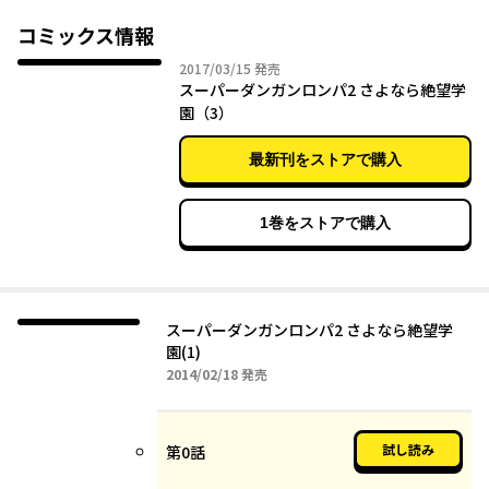
強いられることになる。誰が殺し、誰が殺されるのか――。超高校級
のコロシアイが始まる。"
コミックス情報
2017年03月15日
2017/03/15
発売
スーパーダンガンロンパ2 さよなら絶望学
園（3）
最新刊をストアで購入
1巻をストアで購入
スーパーダンガンロンパ2 さよなら絶望学
園(1)
2014年02月18日
2014/02/18
発売
試し読み
第0話