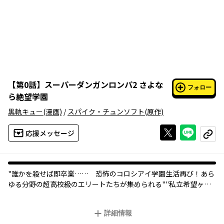
【
第0話
】
スーパーダンガンロンパ2 さよな
フォロー
ら絶望学園
黒軌キュー
(漫画)
/
スパイク・チュンソフト
(原作)
Xで投稿する
ライン
応援メッセージ
コピー
"誰かを殺せば即卒業…… 恐怖のコロシアイ学園生活再び！あら
ゆる分野の超高校級のエリートたちが集められる""私立希望ヶ峰
学園""。その新たな生徒たちが、今度は南の島・ジャバウォック
島に閉じ込められてしまった。一体、なぜ？ 何のために？絶望
詳細情報
を突きつけられた彼らは、島からの脱出を条件に、コロシアイを