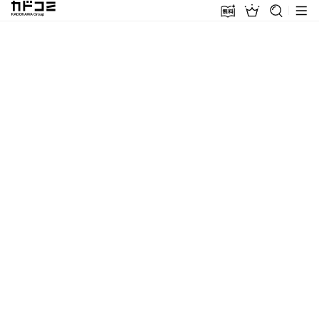
カドコミ KADOKAWA Group
無料話増量
ランキング
探す