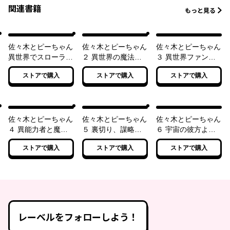
関連書籍
もっと見る
佐々木とピーちゃん
佐々木とピーちゃん
佐々木とピーちゃん
異世界でスローライ
２ 異世界の魔法で
３ 異世界ファンタ
フを楽しもうとした
現代の異能バトルを
ジーなら異能バトル
ストアで購入
ストアで購入
ストアで購入
ら、現代で異能バト
無双していたら、魔
も魔法少女もデスゲ
ルに巻き込まれた件
法少女に喧嘩を売ら
ームも敵ではありま
～魔法少女がアップ
れました ～まさか
せん ～と考えてい
を始めたようです～
デスゲームにも参戦
たら、雲行きが怪し
【電子特典付き】
するのですか？～
くなってきました～
佐々木とピーちゃん
佐々木とピーちゃん
佐々木とピーちゃん
【電子特典付き】
【電子特典付き】
４ 異能力者と魔法
５ 裏切り、謀略、
６ 宇宙の彼方よ
少女がデスゲーム勢
クーデター！ 異世
り、未確認飛行物
ストアで購入
ストアで購入
ストアで購入
を巻き込んで喧嘩を
界では王家の跡目争
体、来襲！ ～人類
始めました ～並び
いが大決着 ～現代
終了のお知らせ、伝
に巨大怪獣が日本来
は待望の日常回、た
えに訪れた地球外生
訪のお知らせ～【電
だし、ハードモード
命体は、どうやら地
子特典付き】
の模様～【電子特典
雷のようです～【電
付き】
子特典付き】
レーベルをフォローしよう！