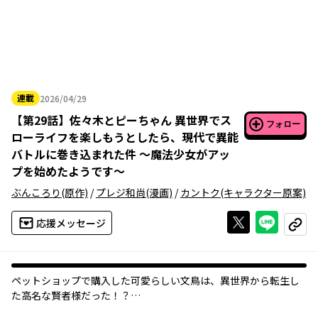
連載
2026/04/29
2026年04月29日
【
第29話
】
佐々木とピーちゃん 異世界でス
フォロー
ローライフを楽しもうとしたら、現代で異能
バトルに巻き込まれた件 ～魔法少女がアッ
プを始めたようです～
ぶんころり
(原作)
/
プレジ和尚
(漫画)
/
カントク
(キャラクター原案)
Xで投稿する
ライン
応援メッセージ
コピー
ペットショップで購入した可愛らしい文鳥は、異世界から転生し
た高名な賢者様だった！？
異世界ファンタジー×異能バトル×年の差ラブコメ（？）。