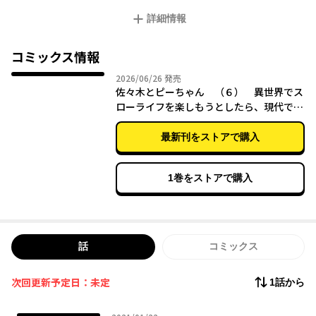
さらには魔法少女、ご近所ＪＣ、同僚ＪＫ、貴族、ロリババア、
詳細情報
王子etc...
属性ジャンル全部乗せでお贈りする、異世界と現代日本行ったり
来たり物語。
コミックス情報
2026年06月26日
2026/06/26
発売
佐々木とピーちゃん （６） 異世界でス
ローライフを楽しもうとしたら、現代で異
能バトルに巻き込まれた件 ～魔法少女が
アップを始めたようです～
最新刊をストアで購入
1巻をストアで購入
話
コミックス
次回更新予定日：未定
1話から