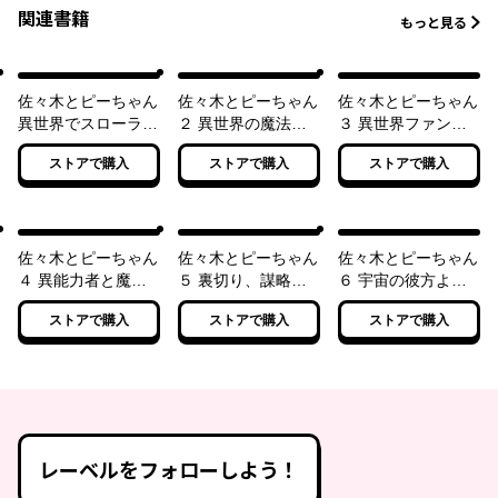
関連書籍
もっと見る
佐々木とピーちゃん
佐々木とピーちゃん
佐々木とピーちゃん
異世界でスローライ
２ 異世界の魔法で
３ 異世界ファンタ
フを楽しもうとした
現代の異能バトルを
ジーなら異能バトル
ストアで購入
ストアで購入
ストアで購入
ら、現代で異能バト
無双していたら、魔
も魔法少女もデスゲ
ルに巻き込まれた件
法少女に喧嘩を売ら
ームも敵ではありま
～魔法少女がアップ
れました ～まさか
せん ～と考えてい
を始めたようです～
デスゲームにも参戦
たら、雲行きが怪し
【電子特典付き】
するのですか？～
くなってきました～
佐々木とピーちゃん
佐々木とピーちゃん
佐々木とピーちゃん
【電子特典付き】
【電子特典付き】
４ 異能力者と魔法
５ 裏切り、謀略、
６ 宇宙の彼方よ
少女がデスゲーム勢
クーデター！ 異世
り、未確認飛行物
ストアで購入
ストアで購入
ストアで購入
を巻き込んで喧嘩を
界では王家の跡目争
体、来襲！ ～人類
始めました ～並び
いが大決着 ～現代
終了のお知らせ、伝
に巨大怪獣が日本来
は待望の日常回、た
えに訪れた地球外生
訪のお知らせ～【電
だし、ハードモード
命体は、どうやら地
子特典付き】
の模様～【電子特典
雷のようです～【電
付き】
子特典付き】
レーベルをフォローしよう！