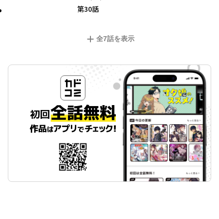
第30話
全
7
話を表示