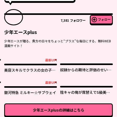
フォロー
7,381
フォロワー
少年エースplus
少年エースが贈る、貴方の日々をちょっと“プラス”な毎日にする、無料WEB
漫画サイト！
最新UP!
最新UP!
奴隷からの期待と評価のせいで
美容スキルでクラスの女の子を
搾取できないのだが
可愛くしたい
最新UP!
最新UP!
陰キャの俺が席替えでS級美少
銀河特急 ミルキー☆サブウェイ
女に囲まれたら秘密の関係が始
まった。
少年エースplus
の詳細はこちら