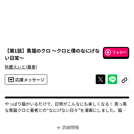
【
第1話
】
黒猫のクロ ～クロと僕のなにげな
フォロー
い日常～
秋鹿えいと
(著者)
Xで投稿する
ライン
応援メッセージ
コピー
やっぱり猫がいるだけで、日常がこんなにも楽しくなる！ 真っ黒
な黒猫クロと著者との“なにげない日々”を漫画にしました。猫と
暮らしている人、これから猫を飼おうと思っている人、そして猫
嫌いの人にも、すべての人にオススメの猫漫画。
詳細情報