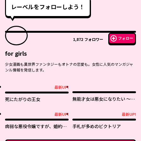
レーベルをフォローしよう！
フォロー
1,872
フォロワー
for girls
少女漫画も異世界ファンタジーもオトナの恋愛も。女性に人気のマンガジャ
ンル情報を発信します。
最新UP!
最新UP!
無能才女は悪女になりたい ～義
死にたがりの王女
妹の身代わりで嫁いだ令嬢、公
爵様の溺愛に気づかない～
最新UP!
最新UP!
最新UP!
最新UP!
病弱な悪役令嬢ですが、婚約者
手札が多めのビクトリア
が過保護すぎて逃げ出したい(私
たち犬猿の仲でしたよね!?)