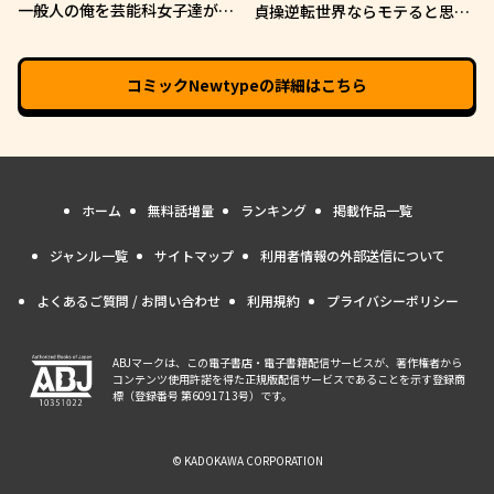
一般人の俺を芸能科女子達が逃
貞操逆転世界ならモテると思っ
がしてくれない件。
ていたら
コミックNewtype
の詳細はこちら
ホーム
無料話増量
ランキング
掲載作品一覧
ジャンル一覧
サイトマップ
利用者情報の外部送信について
よくあるご質問 / お問い合わせ
利用規約
プライバシーポリシー
ABJマークは、この電子書店・電子書籍配信サービスが、著作権者から
コンテンツ使用許諾を得た正規版配信サービスであることを示す登録商
標（登録番号 第6091713号）です。
© KADOKAWA CORPORATION