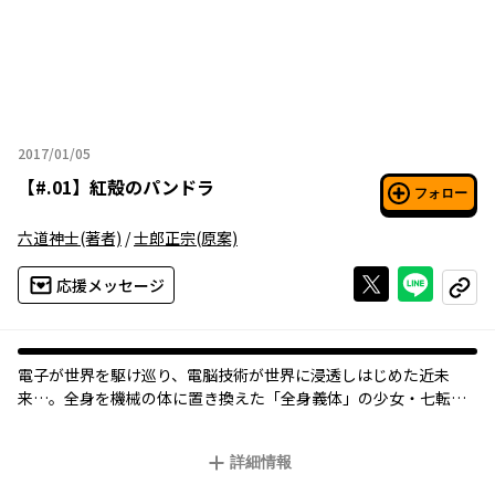
2017/01/05
2017年01月05日
【
#.01
】
紅殻のパンドラ
フォロー
六道神士
(著者)
/
士郎正宗
(原案)
Xで投稿する
ライン
応援メッセージ
コピー
電子が世界を駆け巡り、電脳技術が世界に浸透しはじめた近未
来…。全身を機械の体に置き換えた「全身義体」の少女・七転福
音（ナナコロビネネ）は、身寄りを頼りに人工リゾート島へ赴
く。ところが島で待っていたのはテロや大量破壊兵器が跋扈する
詳細情報
途方もない新生活だった！？