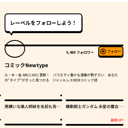
レーベルをフォローしよう！
フォロー
5,469
フォロワー
コミックNewtype
火・木・金 AM11:00に更新！ バラエティ豊かな漫画が勢ぞろい あなた
の“タイプ”がきっと見つかる ジャンルレスWEBコミック誌
男嫌いな美人姉妹を名前も告げ
機動戦士ガンダム 水星の魔女 青
ずに助けたら一体どうなる?
春フロンティア
最新UP!
最新UP!