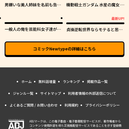
男嫌いな美人姉妹を名前も告げ
機動戦士ガンダム 水星の魔女 青
ずに助けたら一体どうなる?
春フロンティア
最新UP!
最新UP!
一般人の俺を芸能科女子達が逃
貞操逆転世界ならモテると思っ
がしてくれない件。
ていたら
コミックNewtype
の詳細はこちら
ホーム
無料話増量
ランキング
掲載作品一覧
ジャンル一覧
サイトマップ
利用者情報の外部送信について
よくあるご質問 / お問い合わせ
利用規約
プライバシーポリシー
ABJマークは、この電子書店・電子書籍配信サービスが、著作権者から
コンテンツ使用許諾を得た正規版配信サービスであることを示す登録商