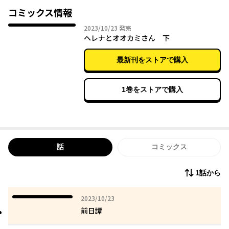
絵本を通じて出会ったふたりは、過去の傷との向き合い方を一緒
コミックス情報
に模索していく。
2023年10月23日
2023/10/23
発売
ふたりが導き出した結末とは──？
ヘレナとオオカミさん 下
最新刊をストアで購入
1巻をストアで購入
話
コミックス
1話から
2023年10月23日
2023/10/23
前日譚