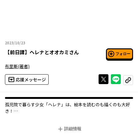
2023/10/23
2023年10月23日
【
前日譚
】
ヘレナとオオカミさん
フォロー
布里斯
(著者)
Xで投稿する
ライン
応援メッセージ
コピー
孤児院で暮らす少女「ヘレナ」は、絵本を読むのも描くのも大好
き！
ある日、大好きな絵本作家「悪いオオカミさん」のサイン会に行
けることになり大喜び。
詳細情報
しかし、悪いオオカミさんはスランプに陥り、周りに横柄な態度
を取っていた…