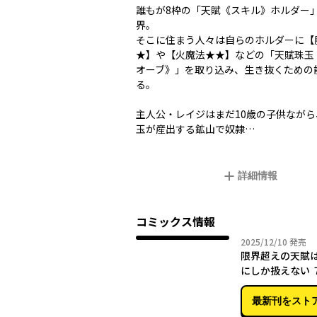
――誰もが8枠の「天賦《スキル》ホルダー
界。
そこに住まう人々は自らのホルダーに【
★】や【火魔法★★】などの「天賦珠玉
オーブ》」を取り込み、生き抜くための
る。
主人公・レイジはまだ10歳の子供なが
玉が産出する鉱山で奴隷…
詳細情報
コミックス情報
2025年
2025/12/10
発売
限界超えの天賦
にしか扱えない 
バーリミット・
ダー‐
最新刊をスト