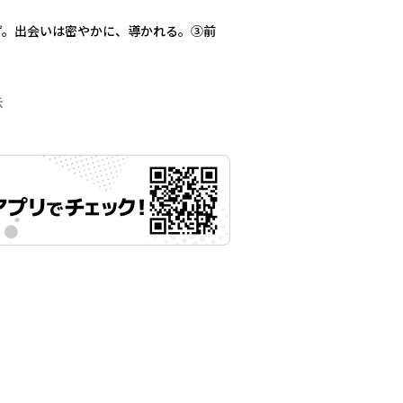
ず。出会いは密やかに、導かれる。③前
示