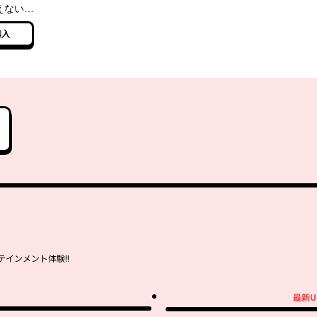
えない
ーリミッ
購入
ルダー―
インメント体験!!
最新U
最新UP!