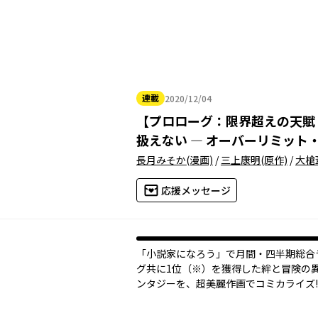
連載
2020/12/04
2020年12月04日
【
プロローグ：限界超えの天賦
扱えない ― オーバーリミット
長月みそか
(漫画)
/
三上康明
(原作)
/
大槍
応援メッセージ
「小説家になろう」で月間・四半期総合
グ共に1位（※）を獲得した絆と冒険の
ンタジーを、超美麗作画でコミカライズ!