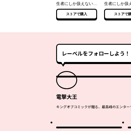
生者にしか扱えない
生者にしか扱
1 －オーバーリミッ
2 ―オーバ
ストアで購入
ストアで
ト・スキルホルダー－
ト・スキルホ
レーベルをフォローしよう！
電撃大王
キングオブコミックが贈る、最高峰のエンターテ