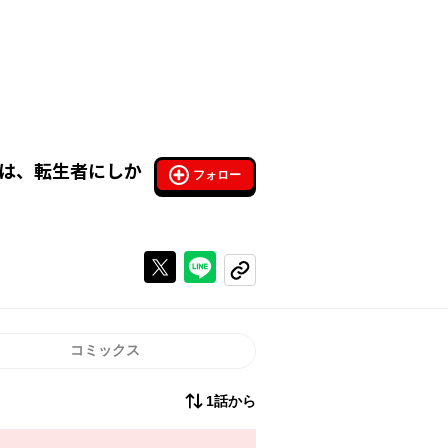
は、転生者にしか
フォロー
Xで投稿する
ラインでシェアする
コピーする
コミックス
1話から