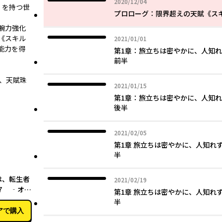
2020年12月04日
2020/12/04
」を持つ世
プロローグ：限界超えの天賦《ス
腕力強化
《スキル
2021年01月01日
2021/01/01
能力を得
第1章：旅立ちは密やかに、人知
前半
ら、天賦珠
2021年01月15日
2021/01/15
第1章：旅立ちは密やかに、人知
後半
2021年02月05日
2021/02/05
第1章 旅立ちは密やかに、人知れ
半
12月10日
は、転生者
2021年02月19日
2021/02/19
７ ‐オー
第1章 旅立ちは密やかに、人知れ
スキルホル
半
アで購入