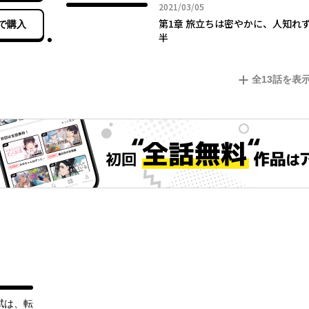
2021年03月05日
2021/03/05
第1章 旅立ちは密やかに、人知れ
で購入
半
全
13
話を表
賦は、転