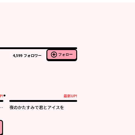
フォロー
4,599
フォロワー
P!
最新UP!
最新UP!
あ
夜のかたすみで君とアイスを