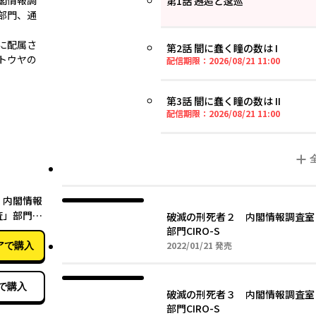
閣情報調
第1話 邂逅と逡巡
部門、通
に配属さ
第2話 闇に蠢く瞳の数は I
トウヤの
2026年0
配信期限：
2026/08/21 11:00
第3話 闇に蠢く瞳の数は II
2026年0
配信期限：
2026/08/21 11:00
02月22日
 内閣情報
査」部門
破滅の刑死者２ 内閣情報調査室
部門CIRO-S
2022年01月21日
2022/01/21
発売
アで購入
で購入
破滅の刑死者３ 内閣情報調査室
部門CIRO-S