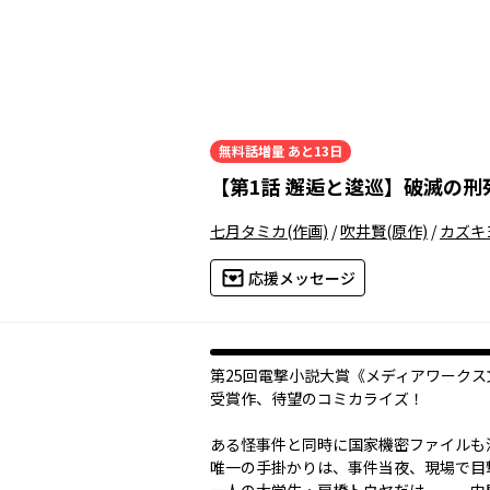
無料話増量
あと13日
【
第1話 邂逅と逡巡
】
破滅の刑
七月タミカ
(作画)
/
吹井賢
(原作)
/
カズキ
応援メッセージ
第25回電撃小説大賞《メディアワークス
受賞作、待望のコミカライズ！
ある怪事件と同時に国家機密ファイルも
唯一の手掛かりは、事件当夜、現場で目