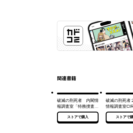
関連書籍
破滅の刑死者 内閣情
破滅の刑死者
報調査室「特務捜査」
情報調査室CIR
部門CIRO-S
四班
ストアで購入
ストアで