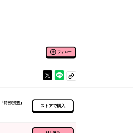
フォロー
Xで投稿する
ラインでシェアする
コピーする
「特務捜査」
ストアで購入
】
試し読み