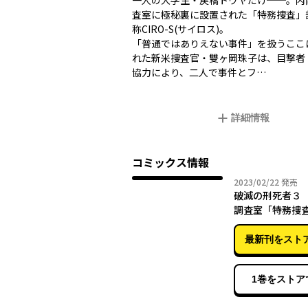
一人の大学生・戻橋トウヤだけ──。内
査室に極秘裏に設置された「特務捜査」
称CIRO-S(サイロス)。
「普通ではありえない事件」を扱うここ
れた新米捜査官・雙ヶ岡珠子は、目撃者
協力により、二人で事件とフ…
詳細情報
コミックス情報
2023年
2023/02/22
発売
破滅の刑死者３
調査室「特務捜
CIRO-S
最新刊をスト
1巻をストア