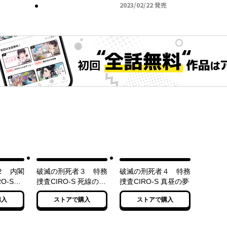
2023年02月22日
2023/02/22
発売
２ 内閣
破滅の刑死者３ 特務
破滅の刑死者４ 特務
O-S第
捜査CIRO-S 死線の到
捜査CIRO-S 真昼の夢
達点
購入
ストアで購入
ストアで購入