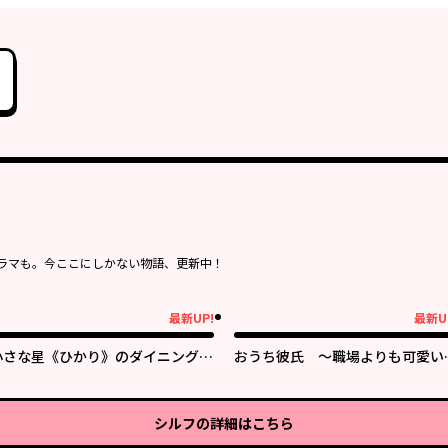
ラマも。今ここにしかない物語、更新中！
最新UP!
最新U
新UP!
最新UP!
小さな星《ひかり》のダイニング
おうち彼氏 ～職場よりも可愛い
クチーナ・ルーチェ
なた～
シルフ
の詳細はこちら