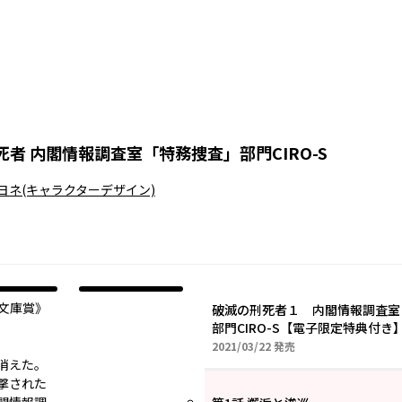
死者 内閣情報調査室「特務捜査」部門CIRO-S
ヨネ
(キャラクターデザイン)
文庫賞》
破滅の刑死者１ 内閣情報調査室
部門CIRO-S【電子限定特典付き
2021年03月22日
2021/03/22
発売
消えた。
撃された