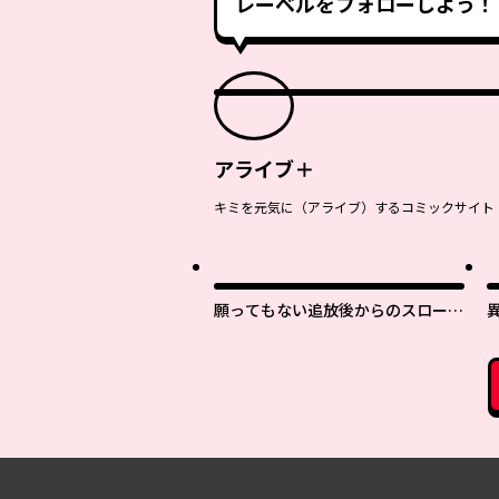
レーベルをフォローしよう！
アライブ＋
キミを元気に（アライブ）するコミックサイト
願ってもない追放後からのスローラ
イフ？ 〜引退したはずが成り行き
で美少女ギャルの師匠になったらな
ぜかめちゃくちゃ懐かれた〜