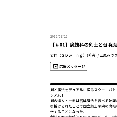
2016/07/26
2016年07月26日
【
＃01
】
魔技科の剣士と召喚魔
孟倫（ＳＤｗｉｎｇ）
(著者)
/
三原みつ
応援メッセージ
剣と魔法をデュアルに操るスクールバト
シアム！
剣の達人・一樹は召喚魔法を統べる神魔
を授けられたことで国立騎士学院の魔技
学することになった。