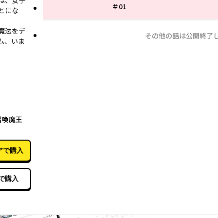
は、女子
＃01
とにな
魔法をデ
その他の話は公開終了
ム、いま
04月23日
召喚魔王
アで購入
で購入