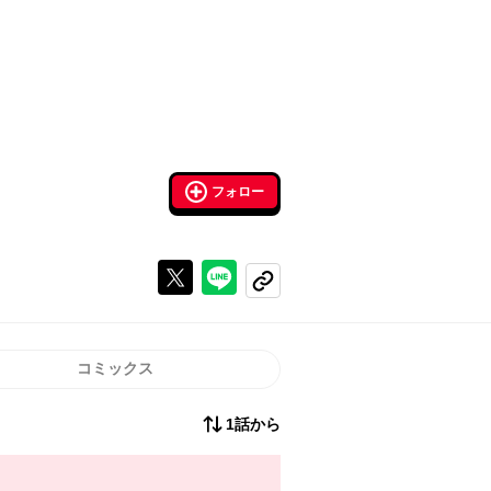
フォロー
Xで投稿する
ラインでシェアする
コピーする
コミックス
1話から