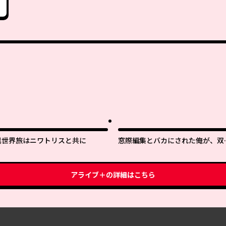
異世界旅はニワトリスと共に
窓際編集とバカにされた俺が、双
ＪＫと同居することになった
アライブ＋
の詳細はこちら