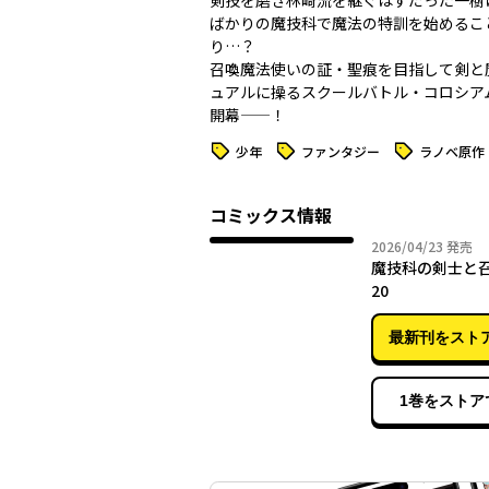
剣技を磨き林崎流を継ぐはずだった一樹
ばかりの魔技科で魔法の特訓を始めるこ
り…？
召喚魔法使いの証・聖痕を目指して剣と
ュアルに操るスクールバトル・コロシア
開幕——！
タグ
タグ
タグ
少年
ファンタジー
ラノベ原作
コミックス情報
2026年
2026/04/23
発売
魔技科の剣士と
20
最新刊をスト
1巻をストア