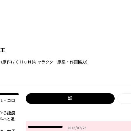
王
き
(原作)
/
ＣＨｕＮ
(キャラクター原案・作画協力)
話
ル・コロ
から謎痕
科へと進
2016年07月26日
2016/07/26