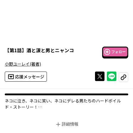
【
第1話
】
酒と涙と男とニャンコ
フォロー
小野ユーレイ
(著者)
Xで投稿する
ライン
応援メッセージ
コピー
ネコに泣き、ネコに笑い、ネコにデレる男たちのハードボイル
ド・ストーリー！
そこは、猫を愛する男たちが密かに集うバー「子猫と私」。猫ロ
スから立ち直れない「葬儀屋」と呼ばれる男・三宅、突如転がり
詳細情報
込んできた頬に傷のある男、飼い主の帰りを待つ猫・ダンディ…
二人と一匹の運命が今、交錯する――！