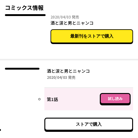
カワイイ猫とワケありな男達が贈るハードボイルド・ストーリ
コミックス情報
ー！
2020年04月03日
2020/04/03
発売
酒と涙と男とニャンコ
最新刊をストアで購入
酒と涙と男とニャンコ
2020年04月03日
2020/04/03
発売
試し読み
第1話
ストアで購入