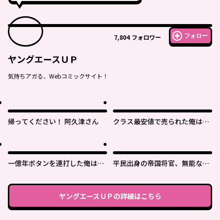
フォロー
7,804
フォロワー
ヤングエースＵＰ
気持ちアガる、Webコミックサイト！
帰ってください！ 阿久津さん
クラス最安値で売られた俺は、
実は最強パラメーター
一億年ボタンを連打した俺は、
平民出身の帝国将官、無能な貴
気付いたら最強になっていた ～
族上官を蹂躙して成り上がる
落第剣士の学院無双～
ヤングエースＵＰ
の詳細はこちら