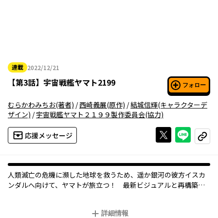
連載
2022/12/21
2022年12月21日
【
第3話
】
宇宙戦艦ヤマト2199
フォロー
むらかわみちお
(著者)
/
西崎義展
(原作)
/
結城信輝
(キャラクターデ
ザイン)
/
宇宙戦艦ヤマト２１９９製作委員会
(協力)
Xで投稿する
ライン
応援メッセージ
コピー
人類滅亡の危機に瀕した地球を救うため、遥か銀河の彼方イスカ
ンダルへ向けて、ヤマトが旅立つ！ 最新ビジュアルと再構築さ
れたストーリーで２１世紀に蘇った「宇宙戦艦ヤマト２１９９」
のコミック版！
詳細情報