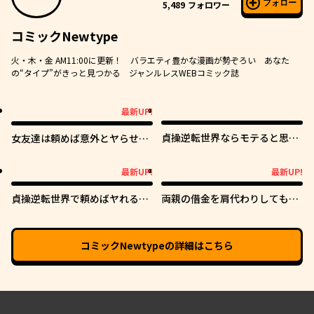
フォロー
5,489
フォロワー
コミックNewtype
火・木・金 AM11:00に更新！ バラエティ豊かな漫画が勢ぞろい あなた
の“タイプ”がきっと見つかる ジャンルレスWEBコミック誌
最新UP!
最新UP!
貞操逆転世界ならモテると思っ
女友達は頼めば意外とヤらせて
ていたら
くれる
最新UP!
最新UP!
最新UP!
最新UP!
貞操逆転世界で頼めばヤれると
両親の借金を肩代わりしてもら
噂の俺
う条件は日本一可愛い女子高生
と一緒に暮らすことでした。
コミックNewtype
の詳細はこちら