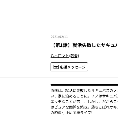
2021/02/11
2021年02月11日
【
第1話
】
就活失敗したサキュ
八木戸マト
(著者)
応援メッセージ
勇樹は、就活に失敗したサキュバスのノ
い、家に泊めることに。ノノはサキュバ
エッチなことが苦手。しかし、だからこ
はピュアな関係を築き――。落ちこぼれサ
の純愛寸止め同棲ライフ!