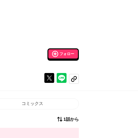
フォロー
Xで投稿する
ラインでシェアする
コピーする
コミックス
1話から