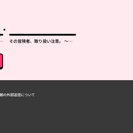
タ
その冒険者、取り扱い注意。 ～正
体は無敵の下僕たちを統べる異世界
最強の魔導王～
報の外部送信について