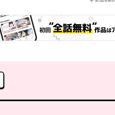
全
7
話を表示