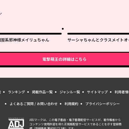
ン
因習系邪神様メイリュちゃん
サーシャちゃんとクラスメイトオ
クくん
電撃萌王
の詳細はこちら
量
ランキング
掲載作品一覧
ジャンル一覧
サイトマップ
利用者情
よくあるご質問 / お問い合わせ
利用規約
プライバシーポリシー
ABJマークは、この電子書店・電子書籍配信サービスが、著作権者から
コンテンツ使用許諾を得た正規版配信サービスであることを示す登録商
標（登録番号 第6091713号）です。