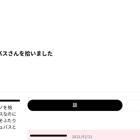
バスさんを拾いました
話
ノを拾
スなのに
そふたり
キュバスと
2021年02月11日
2021/02/11