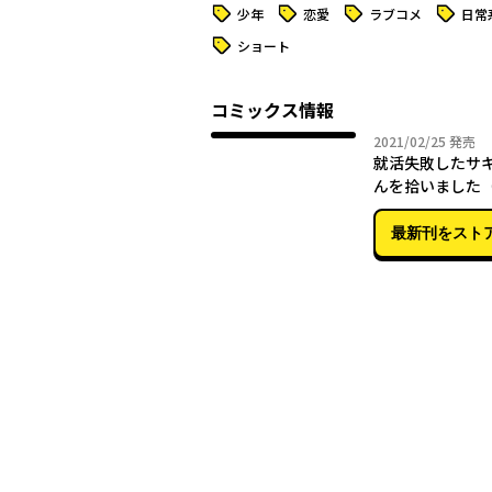
タグ
タグ
タグ
タグ
少年
恋愛
ラブコメ
日常
タグ
ショート
コミックス情報
2021年
2021/02/25
発売
就活失敗したサ
んを拾いました（
最新刊をスト