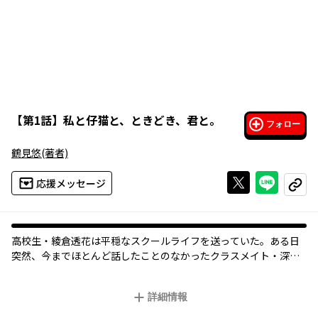
【
第1話
】
私と仔猫と、ときどき、君と。
フォロー
鶴見悠
(著者)
Xで投稿する
ライン
応援メッセージ
コピー
高校生・綾倉透花は平穏なスクールライフを送っていた。ある日
突然、今までほとんど話したことのなかったクラスメイト・深瀬
に、「仔猫を預かってほしい」と頼まれてしまう。透花は深瀬の
協力を条件に、猫を飼うことを決めるが…。「恋愛苦手系女子」
詳細情報
と「存在空気系男子」がいっしょに育むものは？青春ふんわり系
ラブコメディ。少年エースにて好評連載中！