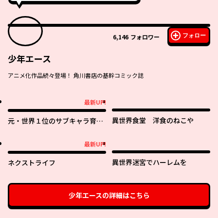
フォロー
6,146
フォロワー
少年エース
アニメ化作品続々登場！ 角川書店の基幹コミック誌
最新UP!
最新UP!
異世界食堂 洋食のねこや
元・世界１位のサブキャラ育成
日記 ～廃プレイヤー、異世界を
攻略中！～
最新UP!
最新UP!
異世界迷宮でハーレムを
ネクストライフ
少年エース
の詳細はこちら